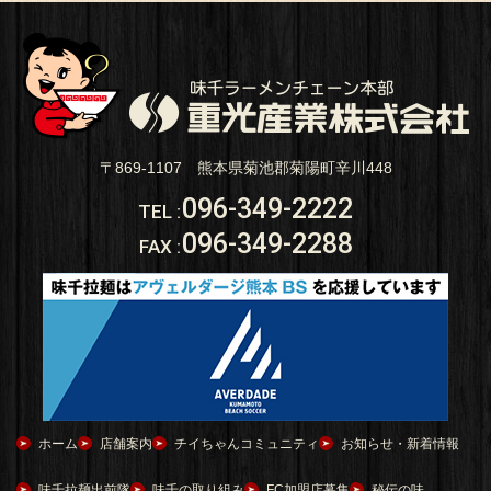
〒869-1107 熊本県菊池郡菊陽町辛川448
096-349-2222
TEL
:
096-349-2288
FAX
:
ホーム
店舗案内
チイちゃんコミュニティ
お知らせ・新着情報
味千拉麺出前隊
味千の取り組み
FC加盟店募集
秘伝の味