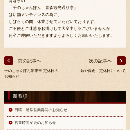
青森県の
「千のちゃんぽん 青森観光通り亭」
は店舗メンテナンスの為に、
しばらくの間、休業させていただいております。
お問い合わせ
ご不便とご迷惑をお掛けして大変申し訳ございませんが、
何卒ご理解いただきますようよろしくお願いいたします。
ブランド一覧
前の記事へ
次の記事へ
FC加盟店募集
千のちゃんぽん湖東亭 定休日の
麺や肉虎 定休日について
お知らせ
会社案内
新着順
日曜 通常営業再開のお知らせ
お知らせ
営業時間変更のお知らせ