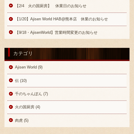
採用情報
【2/4 火の国厨房】 休業日のお知らせ
【1/20】Ajisen World HAB@熊本店 休業のお知らせ
【9/18・AjisenWorld】営業時間変更のお知らせ
カテゴリ
Ajisen World (9)
伝 (10)
千のちゃんぽん (7)
火の国厨房 (4)
肉虎 (5)