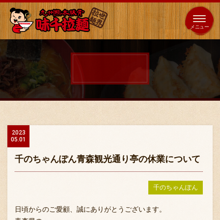
653
64
全国
海外
日本
展開
店
店
ホーム
秘伝の味
2023
05.01
メニュー紹介
千のちゃんぽん青森観光通り亭の休業について
店舗案内
千のちゃんぽん
日頃からのご愛顧、誠にありがとうございます。
味千の取り組み