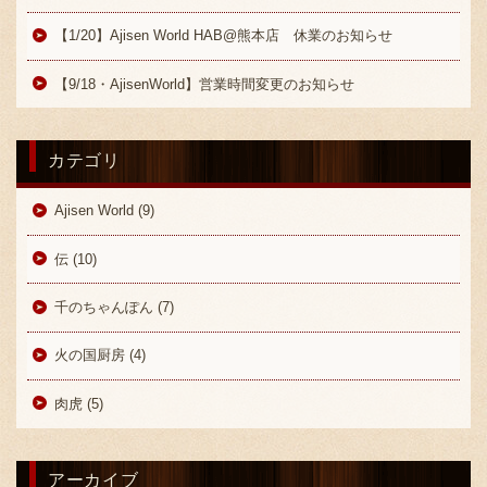
採用情報
【1/20】Ajisen World HAB@熊本店 休業のお知らせ
【9/18・AjisenWorld】営業時間変更のお知らせ
カテゴリ
Ajisen World (9)
伝 (10)
千のちゃんぽん (7)
火の国厨房 (4)
肉虎 (5)
アーカイブ