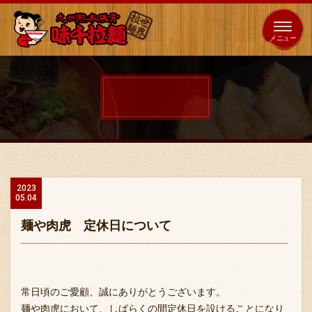
653
64
全国
海外
日本
展開
店
店
ホーム
秘伝の味
2023
05.04
メニュー紹介
麺や肉虎 定休日について
店舗案内
常日頃のご愛顧、誠にありがとうございます。
麺や肉虎において、しばらくの間定休日を設けることになり
味千の取り組み