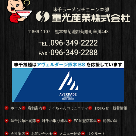
〒869-1107 熊本県菊池郡菊陽町辛川448
096-349-2222
TEL
:
096-349-2288
FAX
:
ホーム
店舗案内
チイちゃんコミュニティ
お知らせ・新着情報
味千拉麺出前隊
味千の取り組み
FC加盟店募集
秘伝の味
会社案内
お問い合わせ
メニュー紹介
リクルート