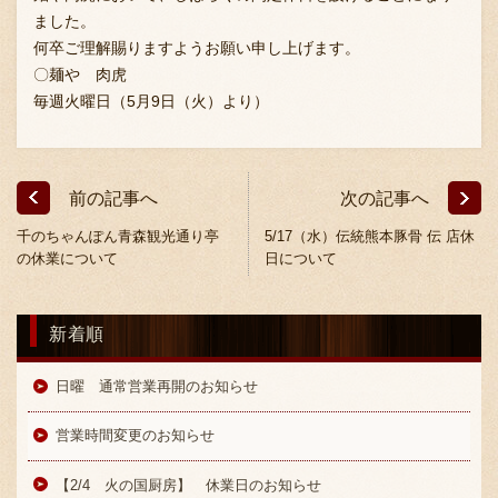
ました。
何卒ご理解賜りますようお願い申し上げます。
〇麺や 肉虎
お問い合わせ
毎週火曜日（5月9日（火）より）
ブランド一覧
前の記事へ
次の記事へ
千のちゃんぽん青森観光通り亭
5/17（水）伝統熊本豚骨 伝 店休
FC加盟店募集
の休業について
日について
新着順
会社案内
日曜 通常営業再開のお知らせ
お知らせ
営業時間変更のお知らせ
【2/4 火の国厨房】 休業日のお知らせ