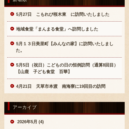
5月27日 こもれび桜木東 に訪問いたしました
地域食堂「まんまる食堂」へ訪問しました
5月１３日美里町【みんなの家】に訪問いたしまし
〒869-1107 熊本県菊池郡菊陽町辛川448
た。
096-349-2222
TEL
:
5月5日（祝日）こどもの日の恒例訪問（通算8回目）
096-349-2288
【山鹿 子ども食堂 百華】
FAX
:
4月21日 天草市本渡 南海寮に19回目の訪問
アーカイブ
2026年5月 (4)