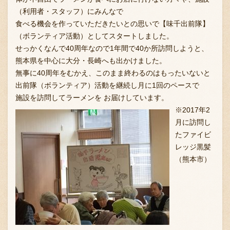
（利用者・スタッフ）にみんなで
食べる機会を作っていただきたいとの思いで【味千出前隊】
（ボランティア活動）としてスタートしました。
お問い合わせ
せっかくなんで40周年なので1年間で40か所訪問しようと、
熊本県を中心に大分・長崎へも出かけました。
無事に40周年をむかえ、このまま終わるのはもったいないと
ブランド一覧
出前隊（ボランティア）活動を継続し月に1回のペースで
施設を訪問してラーメンを
お届けしています。
※2017年2
FC加盟店募集
月に訪問し
たファイビ
レッジ黒髪
会社案内
（熊本市）
お知らせ