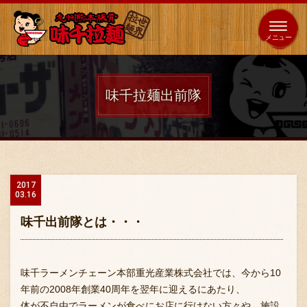
653
64
全国
海外
日本
展開
店
店
味千拉麺出前隊
ホーム
秘伝の味
2017
03.16
メニュー紹介
味千出前隊とは・・・
店舗案内
味千ラーメンチェーン本部重光産業株式会社では、今から10
年前の2008年創業40周年を翌年に迎えるにあたり、
体が不自由でラーメンが食べにお店に行けない方々や、施設
味千の取り組み