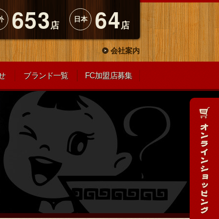
653
64
外
日本
店
店
会社案内
せ
ブランド一覧
FC加盟店募集