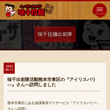
653
64
全国
海外
日本
展開
店
店
味千拉麺出前隊
ホーム
秘伝の味
2022
08.12
メニュー紹介
味千出前隊活動熊本市東区の『アイリスバリ
―』さんへ訪問しました
店舗案内
熊本市東区にある放課後等デイサービス『アイリスバリー』
さんへ訪問し
味千の取り組み