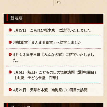
た。
新着順
5月27日 こもれび桜木東 に訪問いたしました
〒869-1107 熊本県菊池郡菊陽町辛川448
地域食堂「まんまる食堂」へ訪問しました
096-349-2222
TEL
:
5月１３日美里町【みんなの家】に訪問いたしまし
096-349-2288
FAX
:
た。
5月5日（祝日）こどもの日の恒例訪問（通算8回目）
【山鹿 子ども食堂 百華】
4月21日 天草市本渡 南海寮に19回目の訪問