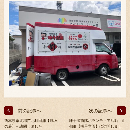
採用情報
前の記事へ
次の記事へ
熊本県葦北郡芦北町田浦【野坂
味千出前隊ボランティア活動 山
の荘】へ訪問しました
都町【明星学園】に訪問しまし