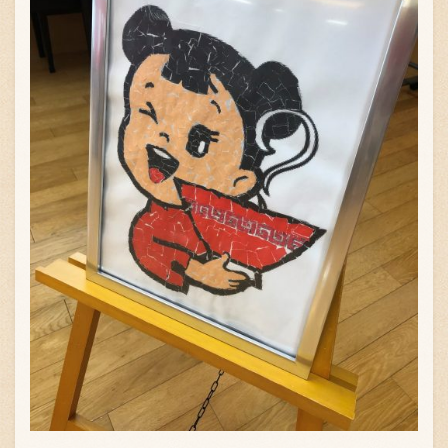
〒869-1107 熊本県菊池郡菊陽町辛川448
096-349-2222
TEL
:
096-349-2288
FAX
: