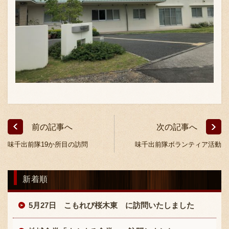
前の記事へ
次の記事へ
味千出前隊19か所目の訪問
味千出前隊ボランティア活動
新着順
5月27日 こもれび桜木東 に訪問いたしました