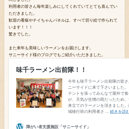
利用者の皆さん毎年楽しみにしてくれていてとても喜んでい
ただきました。
歓迎の看板やチイちゃんパネルは、すべて切り絵で作られて
お問い合わせ
います！！！
驚きでした。
ブランド一覧
また来年も美味しいラーメンをお届けします。
サニーサイド様のブログでもご紹介いただきました。
FC加盟店募集
会社案内
お知らせ