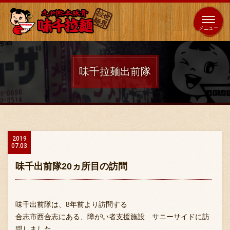
653
64
全国
海外
日本
展開
店
店
味千拉麺出前隊
ホーム
秘伝の味
2019
07.03
メニュー紹介
味千出前隊20ヵ所目の訪問
店舗案内
味千出前隊は、8年前より訪問する
合志市西合志にある、障がい者支援施設 サニーサイドに訪
問しました。
味千の取り組み