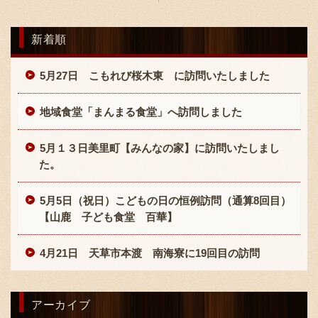
新着順
5月27日 こもれび桜木東 に訪問いたしました
地域食堂「まんまる食堂」へ訪問しました
〒869-1107 熊本県菊池郡菊陽町辛川448
096-349-2222
5月１３日美里町【みんなの家】に訪問いたしまし
TEL
:
た。
096-349-2288
FAX
:
5月5日（祝日）こどもの日の恒例訪問（通算8回目）
【山鹿 子ども食堂 百華】
4月21日 天草市本渡 南海寮に19回目の訪問
アーカイブ