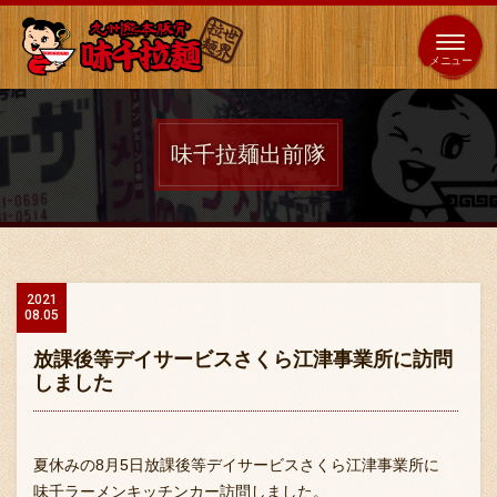
653
64
全国
海外
日本
展開
店
店
味千拉麺出前隊
ホーム
秘伝の味
2021
08.05
メニュー紹介
放課後等デイサービスさくら江津事業所に訪問
しました
店舗案内
夏休みの8月5日放課後等デイサービスさくら江津事業所に
味千ラーメンキッチンカー訪問しました。
味千の取り組み