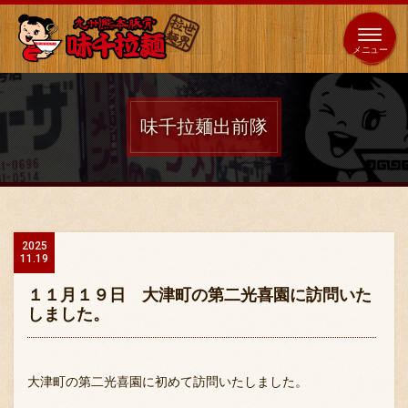
653
64
全国
海外
日本
展開
店
店
味千拉麺出前隊
ホーム
秘伝の味
2025
11.19
メニュー紹介
１１月１９日 大津町の第二光喜園に訪問いた
しました。
店舗案内
大津町の第二光喜園に初めて訪問いたしました。
味千の取り組み