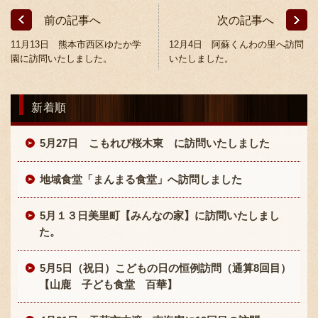
前の記事へ
次の記事へ
11月13日 熊本市西区ゆたか学
12月4日 阿蘇くんわの里へ訪問
園に訪問いたしました。
いたしました。
新着順
〒869-1107 熊本県菊池郡菊陽町辛川448
096-349-2222
5月27日 こもれび桜木東 に訪問いたしました
TEL
:
096-349-2288
FAX
:
地域食堂「まんまる食堂」へ訪問しました
5月１３日美里町【みんなの家】に訪問いたしまし
た。
5月5日（祝日）こどもの日の恒例訪問（通算8回目）
【山鹿 子ども食堂 百華】