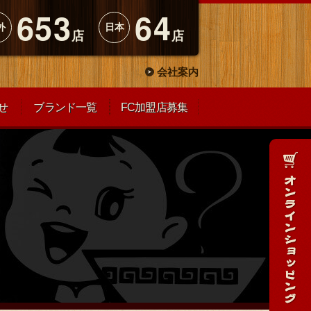
653
64
外
日本
店
店
会社案内
せ
ブランド一覧
FC加盟店募集