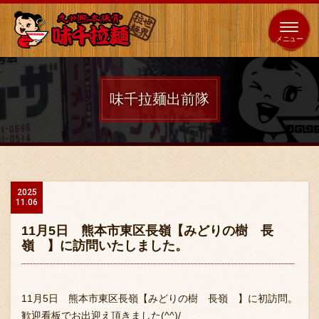
653
64
全国
海外
日本
展開
店
店
味千拉麺出前隊
ホーム
秘伝の味
2025
11.06
メニュー紹介
11月5日 熊本市東区長嶺【みどりの樹 長
嶺 】に訪問いたしました。
店舗案内
11月5日 熊本市東区長嶺【みどりの樹 長嶺 】に初訪問。
歓迎看板でお出迎え頂きました(^^)/
味千の取り組み