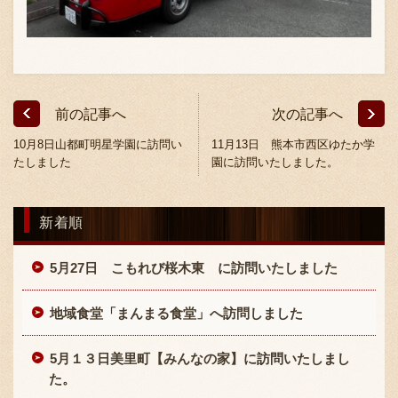
前の記事へ
次の記事へ
10月8日山都町明星学園に訪問い
11月13日 熊本市西区ゆたか学
〒869-1107 熊本県菊池郡菊陽町辛川448
たしました
園に訪問いたしました。
096-349-2222
TEL
:
096-349-2288
新着順
FAX
:
5月27日 こもれび桜木東 に訪問いたしました
地域食堂「まんまる食堂」へ訪問しました
5月１３日美里町【みんなの家】に訪問いたしまし
た。