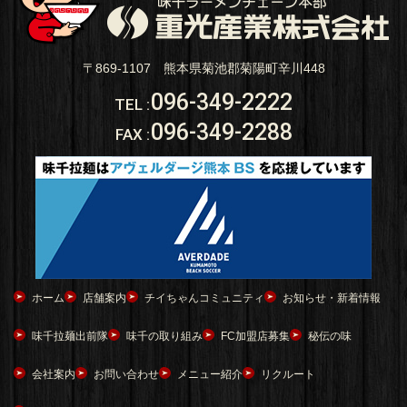
〒869-1107 熊本県菊池郡菊陽町辛川448
096-349-2222
TEL
:
096-349-2288
FAX
:
ホーム
店舗案内
チイちゃんコミュニティ
お知らせ・新着情報
味千拉麺出前隊
味千の取り組み
FC加盟店募集
秘伝の味
会社案内
お問い合わせ
メニュー紹介
リクルート