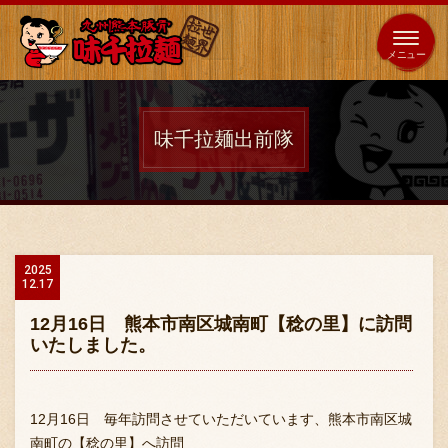
653
64
全国
海外
日本
展開
店
店
味千拉麺出前隊
ホーム
秘伝の味
2025
12.17
メニュー紹介
12月16日 熊本市南区城南町【稔の里】に訪問
いたしました。
店舗案内
12月16日 毎年訪問させていただいています、熊本市南区城
南町の【稔の里】へ訪問
味千の取り組み