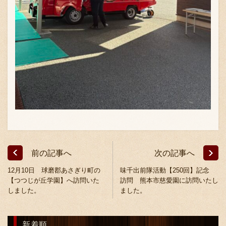
〒869-1107 熊本県菊池郡菊陽町辛川448
096-349-2222
TEL
:
096-349-2288
FAX
:
前の記事へ
次の記事へ
12月10日 球磨郡あさぎり町の
味千出前隊活動【250回】記念
【つつじが丘学園】へ訪問いた
訪問 熊本市慈愛園に訪問いたし
しました。
ました。
新着順