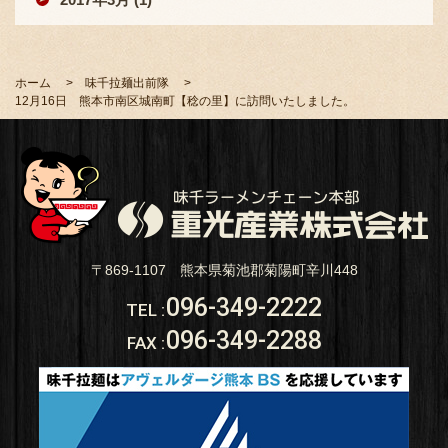
ホーム
味千拉麺出前隊
12月16日 熊本市南区城南町【稔の里】に訪問いたしました。
〒869-1107 熊本県菊池郡菊陽町辛川448
096-349-2222
TEL
:
096-349-2288
FAX
: