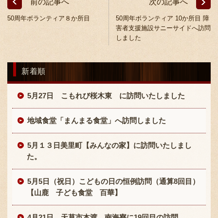
前の記事へ
次の記事へ
50周年ボランティア８か所目
50周年ボランティア 10か所目 障
害者支援施設サニーサイドへ訪問
しました
新着順
〒869-1107 熊本県菊池郡菊陽町辛川448
5月27日 こもれび桜木東 に訪問いたしました
096-349-2222
TEL
:
096-349-2288
地域食堂「まんまる食堂」へ訪問しました
FAX
:
5月１３日美里町【みんなの家】に訪問いたしまし
た。
5月5日（祝日）こどもの日の恒例訪問（通算8回目）
【山鹿 子ども食堂 百華】
4月21日 天草市本渡 南海寮に19回目の訪問