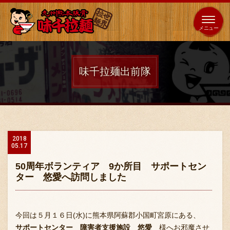
653
64
全国
海外
日本
展開
店
店
味千拉麺出前隊
ホーム
秘伝の味
2018
05.17
メニュー紹介
50周年ボランティア 9か所目 サポートセン
ター 悠愛へ訪問しました
店舗案内
今回は５月１６日(水)に熊本県阿蘇郡小国町宮原にある、
サポートセンター 障害者支援施設 悠愛
様へお邪魔させ
味千の取り組み