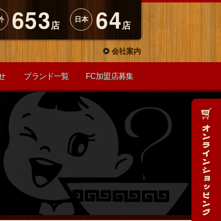
653
64
外
日本
店
店
会社案内
せ
ブランド一覧
FC加盟店募集