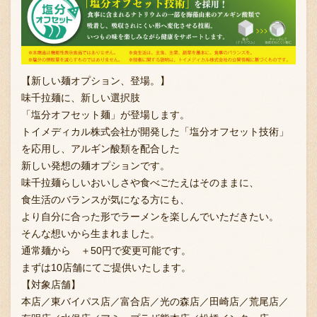
採用情報
【新しい麺オプション、登場。】
味千拉麺に、新しい選択肢
「塩分オフセット麺」が登場します。
トイメディカル株式会社が開発した「塩分オフセット技術」
を応用し、アルギン酸類を配合した
新しい発想の麺オプションです。
味千拉麺らしいおいしさや食べごたえはそのままに、
食生活のバランスが気になる方にも、
より自分に合った形でラーメンを楽しんでいただきたい。
そんな想いから生まれました。
通常麺から ＋50円で変更可能です。
まずは10店舗にてご提供いたします。
【対象店舗】
本店／東バイパス店／富合店／光の森店／田崎店／荒尾店／