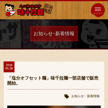
653
64
全国
海外
日本
展開
店
店
お知らせ･新着情報
ホーム
秘伝の味
2026
05.28
メニュー紹介
「塩分オフセット麺」味千拉麺一部店舗で販売
開始。
店舗案内
お知らせ・新着情報
味千の取り組み