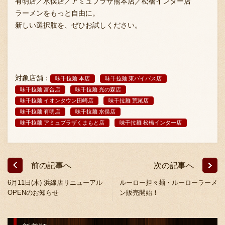
有明店／水俣店／アミュプラザ熊本店／松橋インター店
ラーメンをもっと自由に。
新しい選択肢を、ぜひお試しください。
対象店舗：
味千拉麺 本店
味千拉麺 東バイパス店
〒869-1107 熊本県菊池郡菊陽町辛川448
味千拉麺 富合店
味千拉麺 光の森店
096-349-2222
味千拉麺 イオンタウン田崎店
味千拉麺 荒尾店
TEL
:
味千拉麺 有明店
味千拉麺 水俣店
096-349-2288
味千拉麺 アミュプラザくまもと店
味千拉麺 松橋インター店
FAX
:
前の記事へ
次の記事へ
6月11日(木) 浜線店リニューアル
ルーロー担々麺・ルーローラーメ
OPENのお知らせ
ン販売開始！