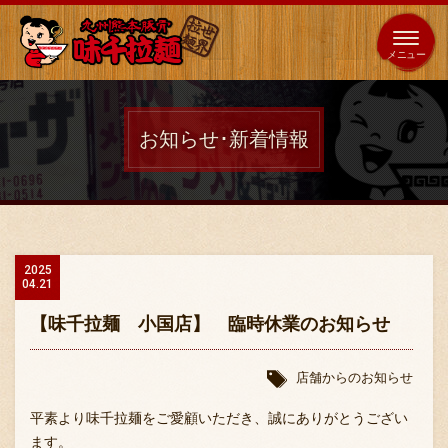
653
64
全国
海外
日本
展開
店
店
お知らせ･新着情報
ホーム
秘伝の味
2025
04.21
メニュー紹介
【味千拉麺 小国店】 臨時休業のお知らせ
店舗案内
店舗からのお知らせ
平素より味千拉麺をご愛顧いただき、誠にありがとうござい
ます。
味千の取り組み