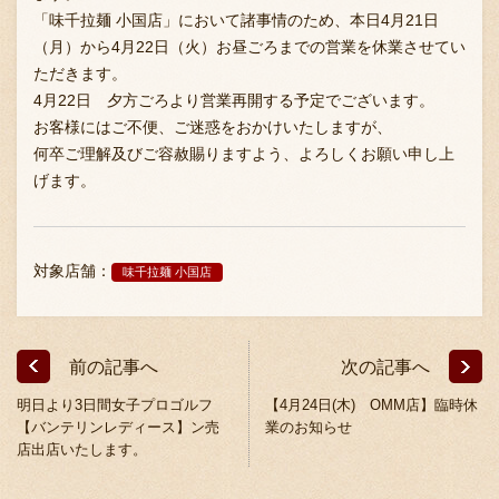
「味千拉麺 小国店」において諸事情のため、本日4月21日
（月）から4月22日（火）お昼ごろまでの営業を休業させてい
ただきます。
お問い合わせ
4月22日 夕方ごろより営業再開する予定でございます。
お客様にはご不便、ご迷惑をおかけいたしますが、
何卒ご理解及びご容赦賜りますよう、よろしくお願い申し上
ブランド一覧
げます。
FC加盟店募集
対象店舗：
味千拉麺 小国店
会社案内
前の記事へ
次の記事へ
明日より3日間女子プロゴルフ
【4月24日(木) OMM店】臨時休
お知らせ
【バンテリンレディース】ン売
業のお知らせ
店出店いたします。