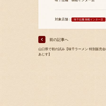
味千拉麺 御船インター店
対象店舗：
味千拉麺 御船インター店
前の記事へ
山口県で初の試み【味千ラーメン 特別販売会i
あじす】