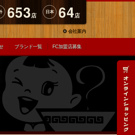
653
64
外
日本
店
店
会社案内
せ
ブランド一覧
FC加盟店募集