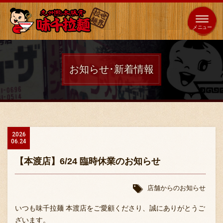
653
64
全国
海外
日本
展開
店
店
お知らせ･新着情報
ホーム
秘伝の味
2026
06.24
メニュー紹介
【本渡店】6/24 臨時休業のお知らせ
店舗案内
店舗からのお知らせ
いつも味千拉麺 本渡店をご愛顧くださり、誠にありがとうご
ざいます。
味千の取り組み