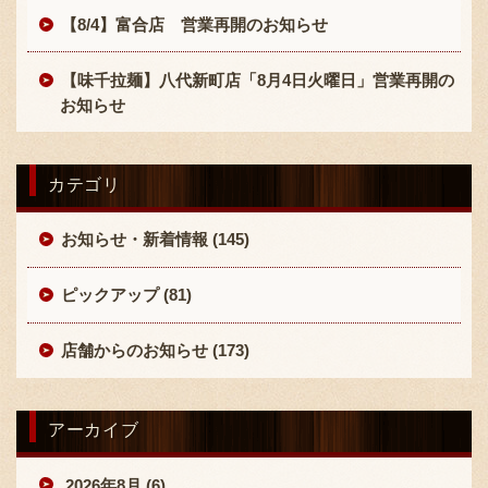
【8/4】富合店 営業再開のお知らせ
【味千拉麺】八代新町店「8月4日火曜日」営業再開の
お知らせ
カテゴリ
〒869-1107 熊本県菊池郡菊陽町辛川448
096-349-2222
TEL
:
お知らせ・新着情報 (145)
096-349-2288
FAX
:
ピックアップ (81)
店舗からのお知らせ (173)
アーカイブ
2026年8月 (6)