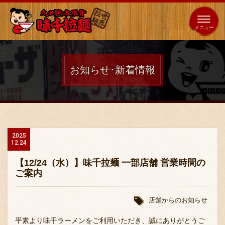
653
64
全国
海外
日本
展開
店
店
お知らせ･新着情報
ホーム
秘伝の味
2025
12.24
メニュー紹介
【12/24（水）】味千拉麺 一部店舗 営業時間の
ご案内
店舗案内
店舗からのお知らせ
平素より味千ラーメンをご利用いただき、誠にありがとうご
味千の取り組み