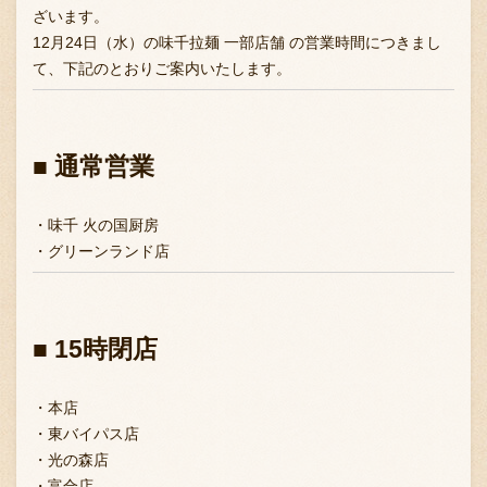
ざいます。
12月24日（水）の味千拉麺 一部店舗 の営業時間につきまし
て、下記のとおりご案内いたします。
お問い合わせ
■ 通常営業
ブランド一覧
・味千 火の国厨房
FC加盟店募集
・グリーンランド店
会社案内
■ 15時閉店
・本店
お知らせ
・東バイパス店
・光の森店
・富合店