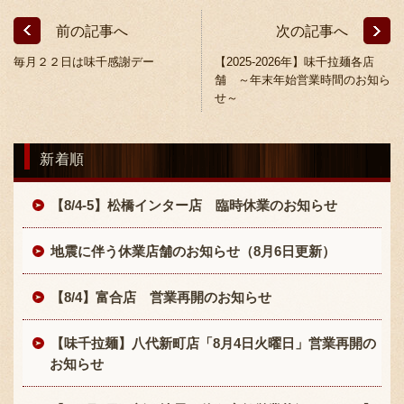
前の記事へ
次の記事へ
毎月２２日は味千感謝デー
【2025-2026年】味千拉麺各店
舗 ～年末年始営業時間のお知ら
せ～
〒869-1107 熊本県菊池郡菊陽町辛川448
新着順
096-349-2222
TEL
:
【8/4-5】松橋インター店 臨時休業のお知らせ
096-349-2288
FAX
:
地震に伴う休業店舗のお知らせ（8月6日更新）
【8/4】富合店 営業再開のお知らせ
【味千拉麺】八代新町店「8月4日火曜日」営業再開の
お知らせ