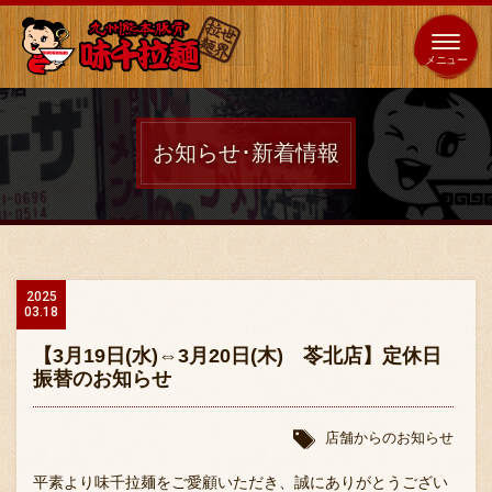
653
64
全国
海外
日本
展開
店
店
お知らせ･新着情報
ホーム
秘伝の味
2025
03.18
メニュー紹介
【3月19日(水)⇔3月20日(木) 苓北店】定休日
振替のお知らせ
店舗案内
店舗からのお知らせ
平素より味千拉麺をご愛顧いただき、誠にありがとうござい
味千の取り組み