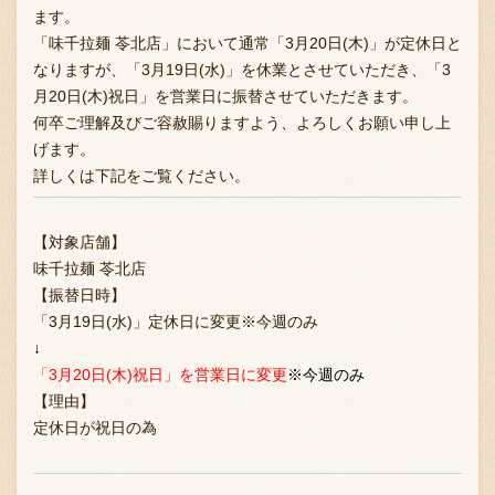
ます。
「味千拉麺 苓北店」において通常「3月20日(木)」が定休日と
なりますが、「3月19日(水)」を休業とさせていただき、「3
お問い合わせ
月20日(木)祝日」を営業日に振替させていただきます。
何卒ご理解及びご容赦賜りますよう、よろしくお願い申し上
げます。
ブランド一覧
詳しくは下記をご覧ください。
【対象店舗】
FC加盟店募集
味千拉麺 苓北店
【振替日時】
「3月19日(水)」定休日に変更※今週のみ
会社案内
↓
「3月20日(木)祝日」を営業日に変更
※今週のみ
【理由】
お知らせ
定休日が祝日の為