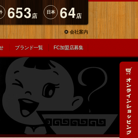
653
64
外
日本
店
店
会社案内
せ
ブランド一覧
FC加盟店募集