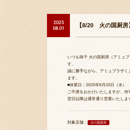
2025
【8/20 火の国厨
08.01
いつも味千 火の国厨房（アミュ
す。
誠に勝手ながら、アミュプラザく
ます。
■休業日：2025年8月20日（水）
ご不便をおかけいたしますが、何
翌日以降は通常通り営業いたしま
対象店舗：
火の国厨房