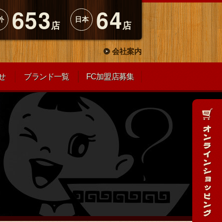
653
64
外
日本
店
店
会社案内
せ
ブランド一覧
FC加盟店募集