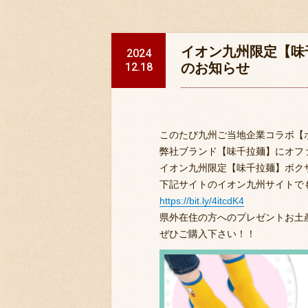
イオン九州限定【味
2024
12.18
のお知らせ
このたび九州ご当地企業コラボ【
弊社ブランド【味千拉麺】にオフ
イオン九州限定【味千拉麺】ボク
下記サイトのイオン九州サイトで
https://bit.ly/4itcdK4
県外在住の方へのプレゼントお土
ぜひご購入下さい！！