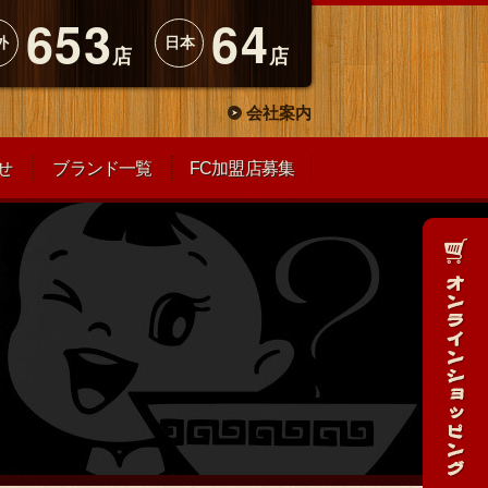
653
64
外
日本
店
店
会社案内
せ
ブランド一覧
FC加盟店募集