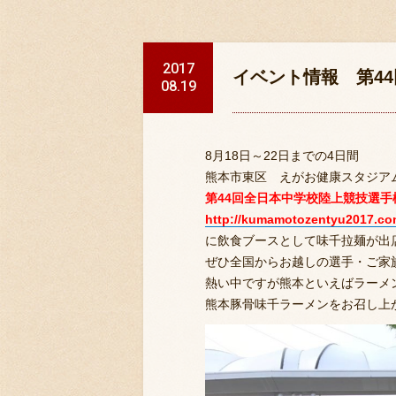
2017
イベント情報 第4
08.19
8月18日～22日までの4日間
熊本市東区 えがお健康スタジア
第44回全日本中学校陸上競技選
http://kumamotozentyu2017.co
に飲食ブースとして味千拉麺が出
ぜひ全国からお越しの選手・ご家
熱い中ですが熊本といえばラーメ
熊本豚骨味千ラーメンをお召し上