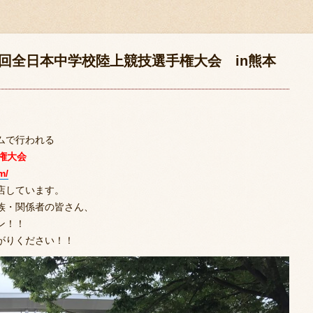
4回全日本中学校陸上競技選手権大会 in熊本
ムで行われる
手権大会
m/
店しています。
族・関係者の皆さん、
ン！！
がりください！！