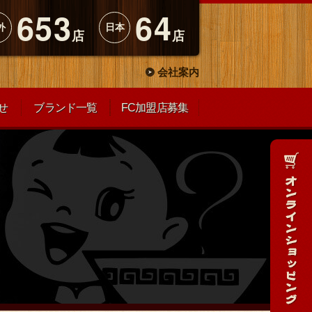
653
64
外
日本
店
店
会社案内
せ
ブランド一覧
FC加盟店募集