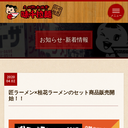
653
64
全国
海外
日本
展開
店
店
お知らせ･新着情報
ホーム
秘伝の味
2020
04.02
メニュー紹介
匠ラーメン×桂花ラーメンのセット商品販売開
始！！
店舗案内
味千の取り組み