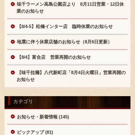
味千ラーメン高島公園店より 8月11日営業・12日休
業のお知らせ
【8/4-5】松橋インター店 臨時休業のお知らせ
地震に伴う休業店舗のお知らせ（8月6日更新）
〒869-1107 熊本県菊池郡菊陽町辛川448
【8/4】富合店 営業再開のお知らせ
096-349-2222
TEL
:
096-349-2288
【味千拉麺】八代新町店「8月4日火曜日」営業再開の
FAX
:
お知らせ
カテゴリ
お知らせ・新着情報 (145)
ピックアップ (81)