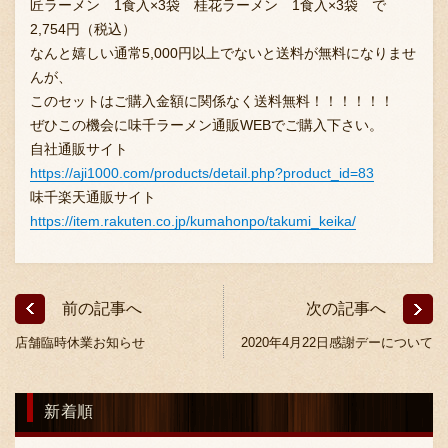
匠ラーメン 1食入×3袋 桂花ラーメン 1食入×3袋 で
採用情報
2,754円（税込）
なんと嬉しい通常5,000円以上でないと送料が無料になりませ
んが、
このセットはご購入金額に関係なく送料無料！！！！！！
ぜひこの機会に味千ラーメン通販WEBでご購入下さい。
自社通販サイト
https://aji1000.com/products/detail.php?product_id=83
味千楽天通販サイト
https://item.rakuten.co.jp/kumahonpo/takumi_keika/
前の記事へ
次の記事へ
店舗臨時休業お知らせ
2020年4月22日感謝デーについて
新着順