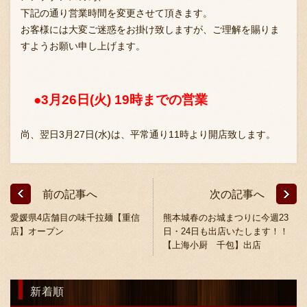
下記の通り営業時間を変更させて頂きます。
お客様には大変ご迷惑をお掛け致しますが、ご理解を賜りま
すようお願い申し上げます。
お問い合わせ
●3月26日(火) 19時までの営業
ブランド一覧
尚、翌日3月27日(水)は、平常通り11時より開店致します。
FC加盟店募集
前の記事へ
次の記事へ
会社案内
愛媛県4店舗目の味千拉麺【重信
熊本城春のお城まつりに今週23
店】オープン
日・24日も出店いたします！！
【上海小厨 千包】出店
お知らせ
新着順