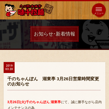
653
64
全国
海外
日本
展開
店
店
お知らせ･新着情報
ホーム
秘伝の味
2019
03.20
メニュー紹介
千のちゃんぽん 湖東亭 3月26日営業時間変更
のお知らせ
店舗案内
3月26日(火)千のちゃんぽん 湖東亭
にて、誠に勝手ながら店内
メンテナンスの為、
味千の取り組み