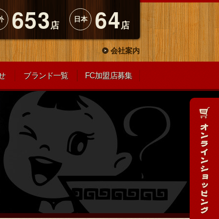
653
64
外
日本
店
店
会社案内
せ
ブランド一覧
FC加盟店募集