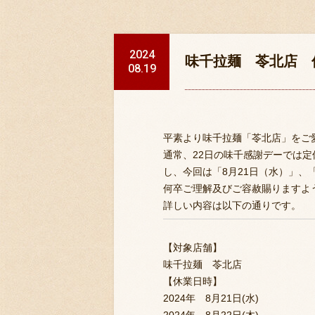
2024
味千拉麺 苓北店 
08.19
平素より味千拉麺「苓北店」をご
通常、22日の味千感謝デーでは
し、今回は「8月21日（水）」、
何卒ご理解及びご容赦賜りますよ
詳しい内容は以下の通りです。
【対象店舗】
味千拉麺 苓北店
【休業日時】
2024年 8月21日(水)