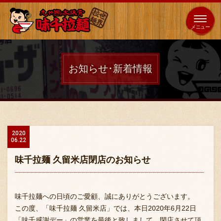
653
64
全国
海外
日本
展開
店
店
お知らせ･新着情報
ホーム
秘伝の味
2020
06.22
メニュー紹介
味千拉麺 久留米店閉店のお知らせ
店舗案内
味千拉麺への日頃のご愛顧、誠にありがとうございます。
この度、「味千拉麺 久留米店」では、本日2020年6月22日
「味千感謝デー」の営業を最後と致しまして、閉店させて頂
味千の取り組み