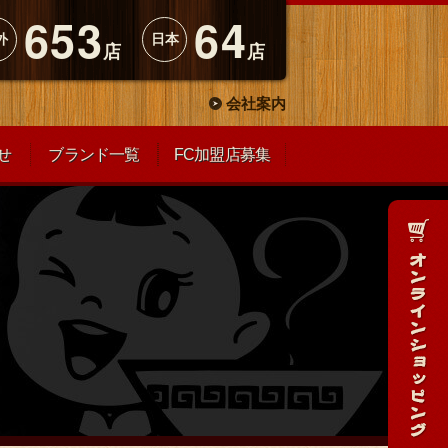
653
64
外
日本
店
店
会社案内
せ
ブランド一覧
FC加盟店募集