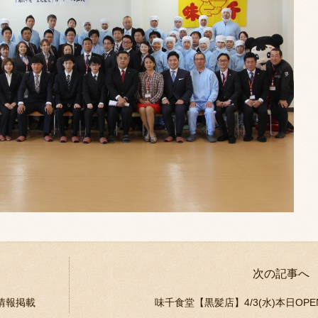
次の記事へ
情報掲載
味千食堂【黒髪店】4/3(水)本日OP