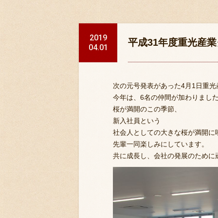
2019
平成31年度重光産
04.01
次の元号発表があった4月1日重
今年は、6名の仲間が加わりまし
桜が満開のこの季節、
新入社員という
社会人としての大きな桜が満開に
先輩一同楽しみにしています。
共に成長し、会社の発展のために