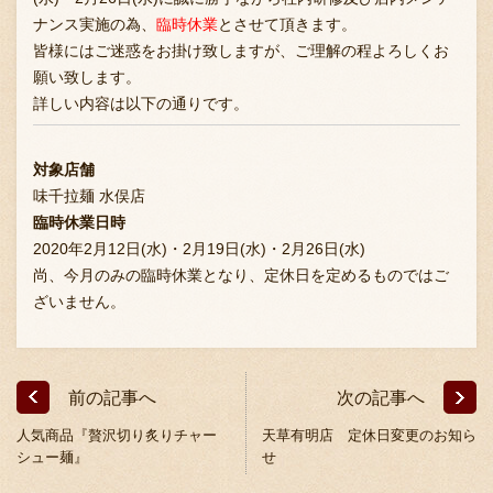
ナンス実施の為、
臨時休業
とさせて頂きます。
皆様にはご迷惑をお掛け致しますが、ご理解の程よろしくお
願い致します。
お問い合わせ
詳しい内容は以下の通りです。
ブランド一覧
対象店舗
味千拉麺 水俣店
臨時休業日時
2020年2月12日(水)・2月19日(水)・2月26日(水)
FC加盟店募集
尚、今月のみの臨時休業となり、定休日を定めるものではご
ざいません。
会社案内
前の記事へ
次の記事へ
お知らせ
人気商品『贅沢切り炙りチャー
天草有明店 定休日変更のお知ら
シュー麺』
せ