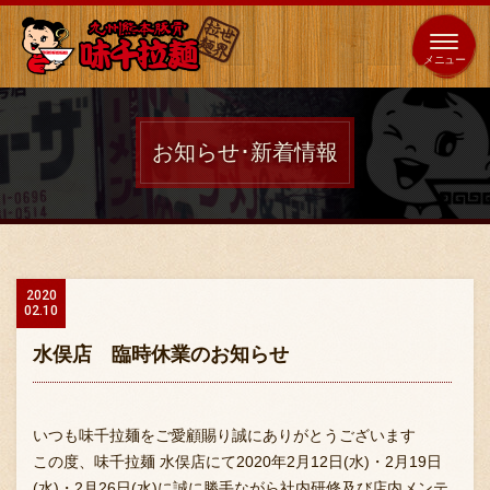
653
64
全国
海外
日本
展開
店
店
お知らせ･新着情報
ホーム
秘伝の味
2020
02.10
メニュー紹介
水俣店 臨時休業のお知らせ
店舗案内
いつも味千拉麺をご愛顧賜り誠にありがとうございます
この度、味千拉麺 水俣店にて2020年2月12日(水)・2月19日
(水)・2月26日(水)に誠に勝手ながら社内研修及び店内メンテ
味千の取り組み