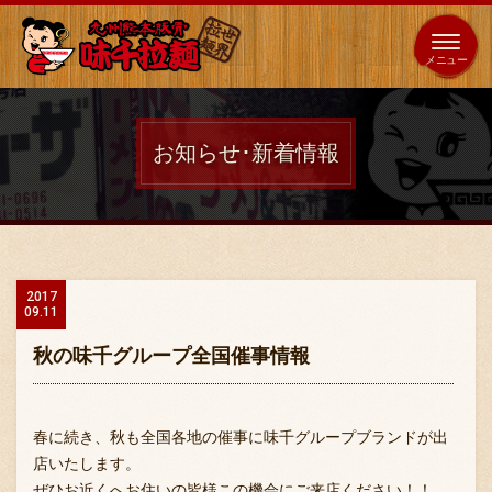
653
64
全国
海外
日本
展開
店
店
お知らせ･新着情報
ホーム
秘伝の味
2017
09.11
メニュー紹介
秋の味千グループ全国催事情報
店舗案内
春に続き、秋も全国各地の催事に味千グループブランドが出
店いたします。
ぜひお近くへお住いの皆様この機会にご来店ください！！
味千の取り組み