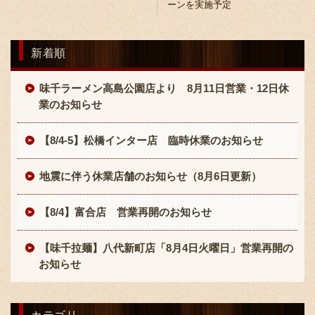
ーンを実施予定
新着順
味千ラーメン高島公園店より 8月11日営業・12日休
業のお知らせ
〒869-1107 熊本県菊池郡菊陽町辛川448
【8/4-5】松橋インター店 臨時休業のお知らせ
096-349-2222
TEL
:
096-349-2288
FAX
:
地震に伴う休業店舗のお知らせ（8月6日更新）
【8/4】富合店 営業再開のお知らせ
【味千拉麺】八代新町店「8月4日火曜日」営業再開の
お知らせ