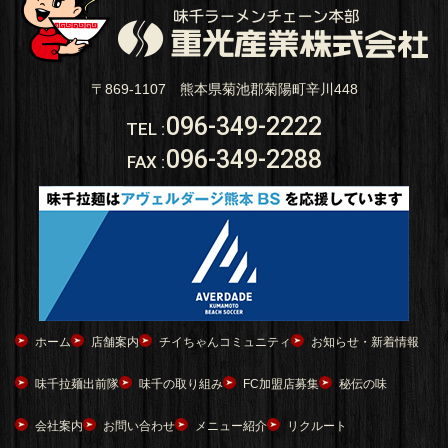
〒869-1107 熊本県菊池郡菊陽町辛川448
096-349-2222
TEL
:
096-349-2288
FAX
:
ホーム
店舗案内
チイちゃんコミュニティ
お知らせ・新着情報
味千拉麺出前隊
味千の取り組み
FC加盟店募集
秘伝の味
会社案内
お問い合わせ
メニュー紹介
リクルート