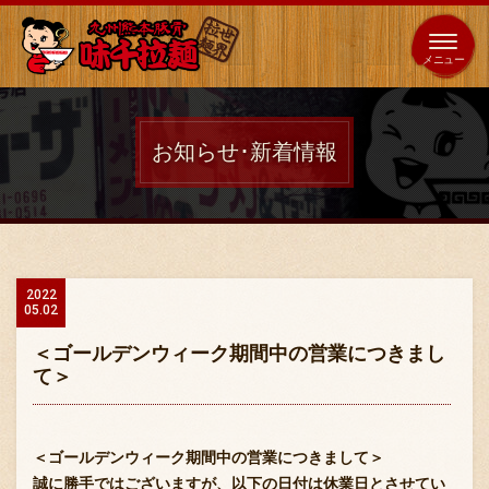
653
64
全国
海外
日本
展開
店
店
お知らせ･新着情報
ホーム
秘伝の味
2022
05.02
メニュー紹介
＜ゴールデンウィーク期間中の営業につきまし
て＞
店舗案内
＜ゴールデンウィーク期間中の営業につきまして＞
誠に勝手ではございますが、以下の日付は休業日とさせてい
味千の取り組み