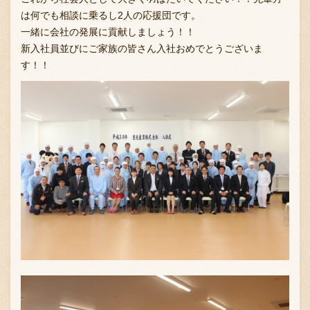
は何でも相談に乗るし2人の応援団です。
一緒に会社の発展に貢献しましょう！！
新入社員並びにご家族の皆さん入社おめでとうございま
お問い合わせ
す！！
ブランド一覧
FC加盟店募集
会社案内
お知らせ