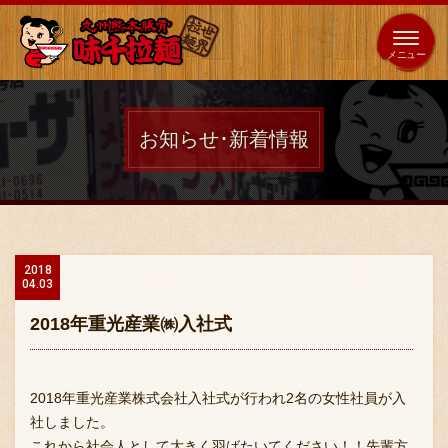
653
64
全国
海外
日本
展開
店
店
お知らせ･新着情報
ホーム
秘伝の味
2018
04.03
メニュー紹介
2018年重光産業㈱入社式
店舗案内
2018年重光産業株式会社入社式が行われ2名の女性社員が入
社しました。
これから社会人として大きく羽ばたいてください！！先輩方
味千の取り組み