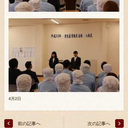
〒869-1107 熊本県菊池郡菊陽町辛川448
096-349-2222
TEL
:
096-349-2288
FAX
:
4月2日
前の記事へ
次の記事へ