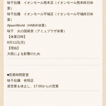
味千拉麺 イオンモール熊本店（イオンモール熊本終日休
採用情報
業）
味千拉麺 イオンモール宇城店（イオンモール宇城終日休
業）
AjisenWorld（HAB＠休業）
味千 火の国厨房（アミュプラザ休業）
【休業日時】
8月11日(月)
【理由】
大雨による影響のため
■営業時間変更
味千拉麺 有明店
昼営業を休止し、17:00からの営業