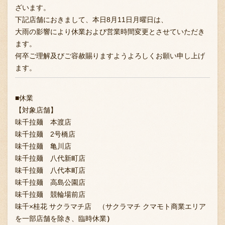
ざいます。
下記店舗におきまして、本日8月11日月曜日は、
大雨の影響により休業および営業時間変更とさせていただき
お問い合わせ
ます。
何卒ご理解及びご容赦賜りますようよろしくお願い申し上げ
ます。
ブランド一覧
■休業
【対象店舗】
FC加盟店募集
味千拉麺 本渡店
味千拉麺 2号橋店
味千拉麺 亀川店
会社案内
味千拉麺 八代新町店
味千拉麺 八代本町店
味千拉麺 高島公園店
お知らせ
味千拉麺 競輪場前店
味千×桂花 サクラマチ店 （サクラマチ クマモト商業エリア
を一部店舗を除き、臨時休業
）