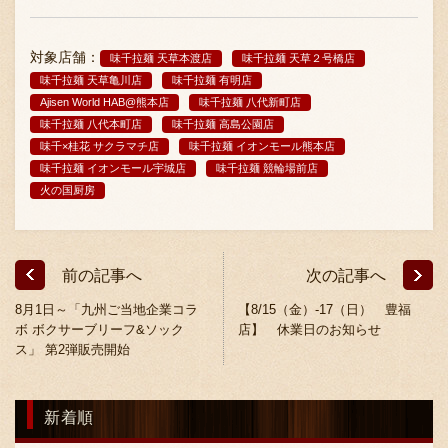
対象店舗：
味千拉麺 天草本渡店
味千拉麺 天草２号橋店
味千拉麺 天草亀川店
味千拉麺 有明店
Ajisen World HAB@熊本店
味千拉麺 八代新町店
味千拉麺 八代本町店
味千拉麺 高島公園店
味千×桂花 サクラマチ店
味千拉麺 イオンモール熊本店
味千拉麺 イオンモール宇城店
味千拉麺 競輪場前店
〒869-1107 熊本県菊池郡菊陽町辛川448
火の国厨房
096-349-2222
TEL
:
096-349-2288
FAX
:
前の記事へ
次の記事へ
8月1日～「九州ご当地企業コラ
【8/15（金）-17（日） 豊福
ボ ボクサーブリーフ&ソック
店】 休業日のお知らせ
ス」 第2弾販売開始
新着順