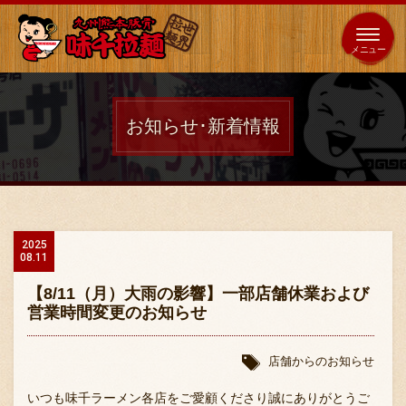
653
64
全国
海外
日本
展開
店
店
お知らせ･新着情報
ホーム
秘伝の味
2025
08.11
メニュー紹介
【8/11（月）大雨の影響】一部店舗休業および
営業時間変更のお知らせ
店舗案内
店舗からのお知らせ
いつも味千ラーメン各店をご愛顧くださり誠にありがとうご
味千の取り組み