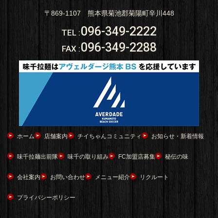
〒869-1107 熊本県菊池郡菊陽町辛川448
096-349-2222
TEL
:
096-349-2288
FAX
:
ホーム
店舗案内
チイちゃんコミュニティ
お知らせ・新着情報
味千拉麺出前隊
味千の取り組み
FC加盟店募集
秘伝の味
会社案内
お問い合わせ
メニュー紹介
リクルート
プライバシーポリシー