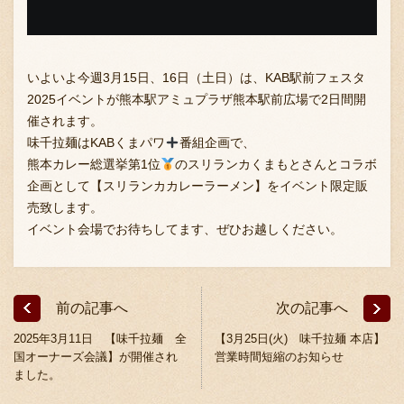
いよいよ今週3月15日、16日（土日）は、KAB駅前フェスタ
2025イベントが熊本駅アミュプラザ熊本駅前広場で2日間開
催されます。
味千拉麺はKABくまパワ
番組企画で、
〒869-1107 熊本県菊池郡菊陽町辛川448
熊本カレー総選挙第1位
のスリランカくまもとさんとコラボ
096-349-2222
企画として【スリランカカレーラーメン】をイベント限定販
TEL
:
売致します。
096-349-2288
FAX
:
イベント会場でお待ちしてます、ぜひお越しください。
前の記事へ
次の記事へ
2025年3月11日 【味千拉麺 全
【3月25日(火) 味千拉麺 本店】
国オーナーズ会議】が開催され
営業時間短縮のお知らせ
ました。