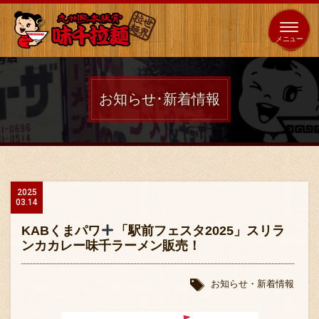
653
64
全国
海外
日本
展開
店
店
お知らせ･新着情報
ホーム
秘伝の味
2025
03.14
メニュー紹介
KABくまパワ
「駅前フェスタ2025」スリラ
ンカカレー味千ラーメン販売！
店舗案内
お知らせ・新着情報
味千の取り組み