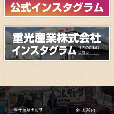
味千拉麺出前隊
会 社 案 内