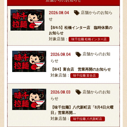
店舗からのお知らせ
店舗からのお知ら
2026.08.04
せ
【8/4-5】松橋インター店 臨時休業の
お知らせ
対象店舗：
味千拉麺 松橋インター店
〒869-1107 熊本県菊池郡菊陽町辛川448
店舗からのお知
2026.08.04
096-349-2222
TEL
:
らせ
096-349-2288
【8/4】富合店 営業再開のお知らせ
FAX
:
対象店舗：
味千拉麺 富合店
店舗からのお知
2026.08.03
らせ
【味千拉麺】八代新町店「8月4日火曜
日」営業再開...
対象店舗：
味千拉麺 八代新町店