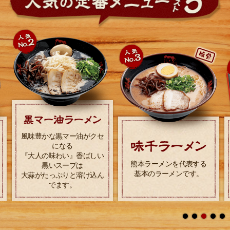
セ
熊本ラーメンには珍しい新
い
熊本ラーメンを代表する
ジャンルのつけ麺！！濃厚
基本のラーメンです。
節系豚骨スープと自家製
ん
ちぢれ麺が見事にマッチ！