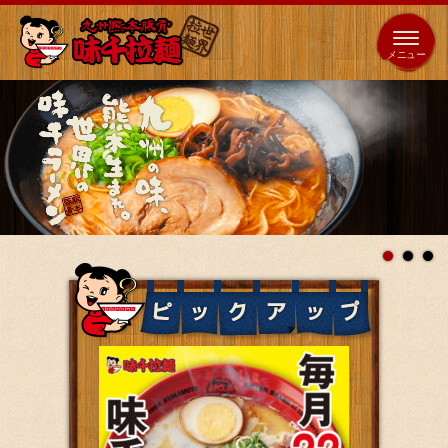
653
64
全国
海外
日本
展開
店
店
ホーム
秘伝の味
メニュー紹介
店舗案内
味千の取り組み