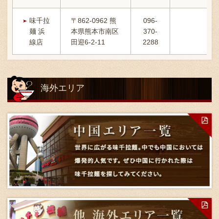
味千拉
〒862-0962 熊
096-
麺 浜
本県熊本市南区
370-
11
線店
田迎6-2-11
2288
海外エリア