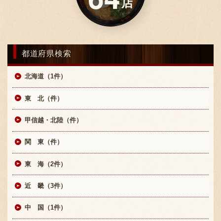
店
お問い合わせ
都道府県検索
ブランド一覧
北海道（1件）
東 北（件）
FC加盟店募集
甲信越・北陸（件）
関 東（件）
会社案内
東 海（2件）
近 畿（3件）
お知らせ
中 国（1件）