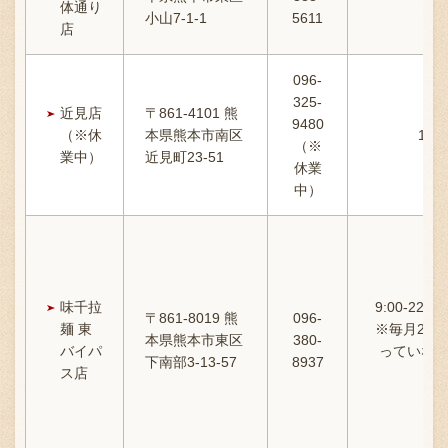
体通り
小山7-1-1
5611
店
096-
325-
近見店
〒861-4101 熊
9480
（※休
本県熊本市南区
11:
（※
業中）
近見町23-51
休業
中）
味千拉
9:00-22:
〒861-8019 熊
096-
麺 東
※毎月22
本県熊本市東区
380-
バイパ
っていない
下南部3-13-57
8937
ス店