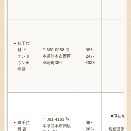
味千拉
麺 イ
〒860-0058 熊
096-
オンタ
本県熊本市西区
247-
ウン田
田崎町380
6633
崎店
【2
■現在短縮
〒861-4163 熊
味千拉
096-
本県熊本市南区
麺 富
288-
短縮営業時間 