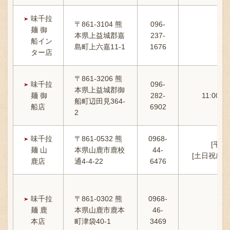
味千拉
〒861-3104 熊
096-
麺 御
本県上益城郡嘉
237-
船イン
島町上六嘉11-1
1676
ター店
〒861-3206 熊
味千拉
096-
本県上益城郡御
麺 御
282-
11:00-1
船町辺田見364-
船店
6902
2
味千拉
〒861-0532 熊
0968-
[平日]
麺 山
本県山鹿市鹿校
44-
[土日祝感謝デー
鹿店
通4-4-22
6476
味千拉
〒861-0302 熊
0968-
麺 鹿
本県山鹿市鹿本
46-
11:
本店
町津袋40-1
3469