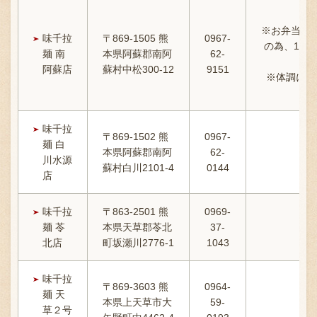
※お弁当の
味千拉
〒869-1505 熊
0967-
の為、14:
麺 南
本県阿蘇郡南阿
62-
阿蘇店
蘇村中松300-12
9151
※体調によ
味千拉
〒869-1502 熊
0967-
麺 白
本県阿蘇郡南阿
62-
川水源
蘇村白川2101-4
0144
店
味千拉
〒863-2501 熊
0969-
11:
麺 苓
本県天草郡苓北
37-
北店
町坂瀬川2776-1
1043
味千拉
〒869-3603 熊
0964-
麺 天
本県上天草市大
59-
1
草２号