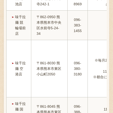
池店
寺242-1
8969
させ
味千拉
〒862-0950 熊
096-
麺 競
本県熊本市中央
383-
輪場前
区水前寺5-24-
1455
店
34
1
※毎月22
味千拉
〒861-8030 熊
096-
麺 空
本県熊本市東区
380-
11:
港店
小山町2050
3180
※都合によ
味千拉
〒861-8045 熊
096-
麺 国
11:00
本県熊本市東区
388-