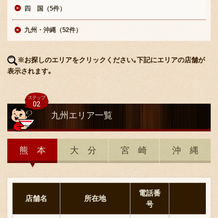
採用情報
四 国（5件）
九州・沖縄（52件）
※お探しのエリアをクリックください｡下記にエリアの店舗が
表示されます｡
九州
エリア一覧
熊 本
大 分
宮 崎
沖 縄
電話番
店舗名
所在地
号