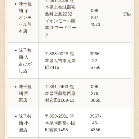
〒861-3106 熊
味千拉
本県上益城郡嘉
麺 イ
096-
島町上島2232
【現在熊
オンモ
237-
イオンモール熊
ール熊
4571
本2Fフードコー
本店
ト
味千拉
〒868-0025 熊
0966-
麺 人
本県人吉市瓦屋
22-
吉ひが
町2415
5756
し店
味千拉
〒861-2403 熊
096-
麺 西
本県阿蘇郡西原
279-
原店
村布田1169-13
3665
味千拉
〒869-2501 熊
0967-
麺 小
本県阿蘇郡小国
46-
国店
町宮原1495
4356