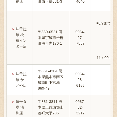
福店
町西下郷631-3
4040
【2
■8/7まで
味千拉
〒869-0521 熊
0964-
麺 松
短縮
本県宇城市松橋
27-
橋イン
町浦川内170-1
7887
ター店
11：00～2
〒861-4204 熊
味千拉
0964-
本県熊本市南区
麺 か
28-
11
城南町下宮地
どや店
6156
869-49
味千食
〒861-3811 熊
0967-
堂 清
本県上益城郡山
82-
11:
和店
都町大平286
3212