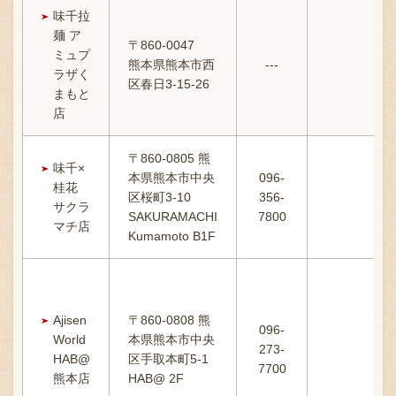
味千拉
麺 ア
〒860-0047
ミュプ
熊本県熊本市西
---
10
ラザく
区春日3-15-26
まもと
店
〒869-1107 熊本県菊池郡菊陽町辛川448
〒860-0805 熊
味千×
096-349-2222
本県熊本市中央
096-
TEL
:
桂花
区桜町3-10
356-
1
サクラ
096-349-2288
SAKURAMACHI
7800
FAX
:
マチ店
Kumamoto B1F
Ajisen
〒860-0808 熊
096-
World
本県熊本市中央
273-
1
HAB@
区手取本町5-1
7700
熊本店
HAB@ 2F