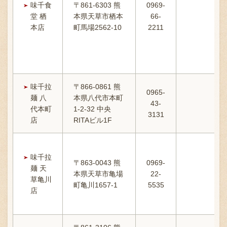
味千食
〒861-6303 熊
0969-
堂 栖
本県天草市栖本
66-
11:
本店
町馬場2562-10
2211
味千拉
〒866-0861 熊
0965-
麺 八
本県八代市本町
43-
1
代本町
1-2-32 中央
3131
店
RITAビル1F
味千拉
1
〒863-0043 熊
0969-
麺 天
1
本県天草市亀場
22-
草亀川
町亀川1657-1
5535
店
1