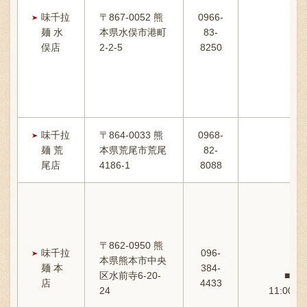
味千拉
〒867-0052 熊
0966-
麺 水
本県水俣市港町
83-
11
俣店
2-2-5
8250
味千拉
〒864-0033 熊
0968-
麺 荒
本県荒尾市荒尾
82-
1
尾店
4186-1
8088
〒862-0950 熊
1
味千拉
096-
本県熊本市中央
麺 本
384-
区水前寺6-20-
■感
店
4433
24
11:00-1