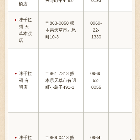
矢野町中4462-4
0193
橋店
味千拉
〒863-0050 熊
0969-
1
麺 天
本県天草市丸尾
22-
草本渡
町10-3
1330
1
店
味千拉
〒861-7313 熊
0969-
麺 有
本県天草市有明
52-
明店
町小島子491-1
0055
味千拉
〒869-0413 熊
0964-