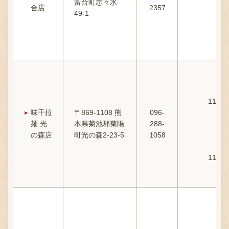
富合町志々水
合店
2357
49-1
11：0
味千拉
〒869-1108 熊
096-
麺 光
本県菊池郡菊陽
288-
の森店
町光の森2-23-5
1058
11：0