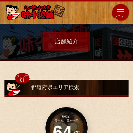
653
64
全国
海外
日本
展開
店
店
店舗紹介
ホーム
秘伝の味
都道府県エリア検索
メニュー紹介
店舗案内
皆様に
64
愛されて日本全国
味千の取り組み