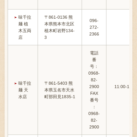
味千拉
〒861-0136 熊
096-
麺 植
本県熊本市北区
272-
木五両
植木町岩野134-
2366
店
3
電話
番
号：
0968-
82-
味千拉
〒861-5403 熊
2900
11:00-14
麺 天
本県玉名市天水
FAX
水店
町部田見1835-1
番号
：
0968-
82-
2900