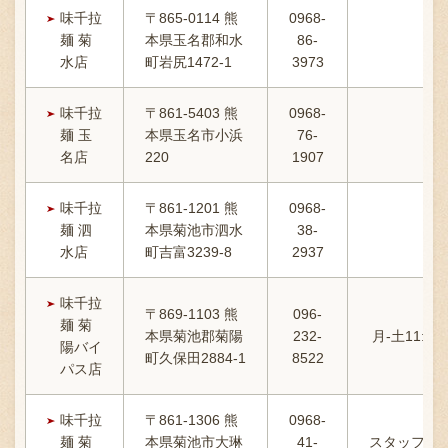
味千拉
〒865-0114 熊
0968-
麺 菊
本県玉名郡和水
86-
当
水店
町岩尻1472-1
3973
味千拉
〒861-5403 熊
0968-
麺 玉
本県玉名市小浜
76-
1
名店
220
1907
味千拉
〒861-1201 熊
0968-
麺 泗
本県菊池市泗水
38-
水店
町吉富3239-8
2937
味千拉
〒869-1103 熊
096-
麺 菊
本県菊池郡菊陽
232-
月-土11:00-
陽バイ
町久保田2884-1
8522
パス店
味千拉
〒861-1306 熊
0968-
1
麺 菊
本県菊池市大琳
41-
スタッフ不