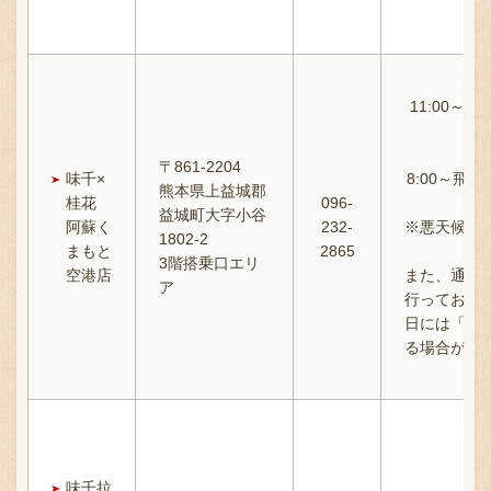
11:00～
〒861-2204
味千×
8:00～飛
熊本県上益城郡
桂花
096-
益城町大字小谷
阿蘇く
232-
※悪天候や
1802-2
まもと
2865
受
3階搭乗口エリ
空港店
また、通常は
ア
行っており
日には「月～
る場合がご
味千拉