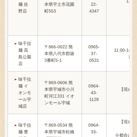
11:0
麺 佐
本県宇土市花園
22-
野店
町553
4347
味千拉
〒866-0022 熊
0965-
麺 高
11:00-14:
本県八代市郡築
37-
島公園
日の
3番町5-1
0531
店
味千拉
〒869-0606 熊
麺 イ
0964-
本県宇城市小川
【現在熊
オンモ
43-
町河江331 イオ
1
ール宇
1128
ンモール宇城
城店
【現在熊
味千拉
〒869-0534 熊
0964-
11:
麺 豊
本県宇城市松橋
33-
※都合によ