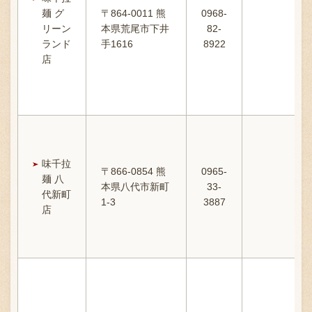
麺 グ
〒864-0011 熊
0968-
リーン
本県荒尾市下井
82-
ランド
手1616
8922
店
味千拉
〒866-0854 熊
0965-
麺 八
本県八代市新町
33-
1
代新町
1-3
3887
店