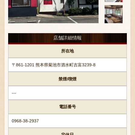
お問い合わせ
店舗詳細情報
ブランド一覧
所在地
〒861-1201 熊本県菊池市泗水町吉富3239-8
FC加盟店募集
禁煙/喫煙
会社案内
---
電話番号
お知らせ
0968-38-2937
定休日