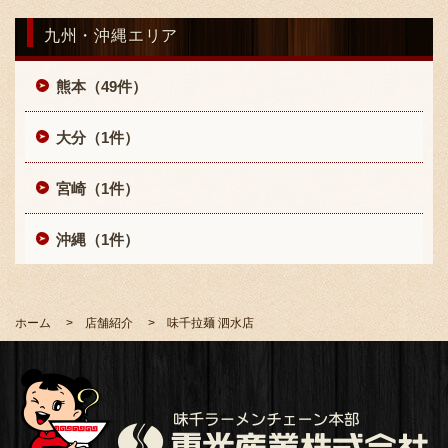
九州・沖縄エリア
熊本（49件）
大分（1件）
〒869-1107 熊本県菊池郡菊陽町辛川448
宮崎（1件）
096-349-2222
TEL
:
沖縄（1件）
096-349-2288
FAX
:
ホーム
店舗紹介
味千拉麺 泗水店