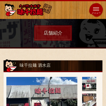
653
64
全国
海外
日本
展開
店
店
店舗紹介
ホーム
秘伝の味
味千拉麺 泗水店
メニュー紹介
店舗案内
味千の取り組み