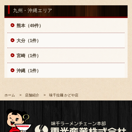
九州・沖縄エリア
熊本（49件）
大分（1件）
〒869-1107 熊本県菊池郡菊陽町辛川448
宮崎（1件）
096-349-2222
TEL
:
沖縄（1件）
096-349-2288
FAX
:
ホーム
店舗紹介
味千拉麺 かどや店