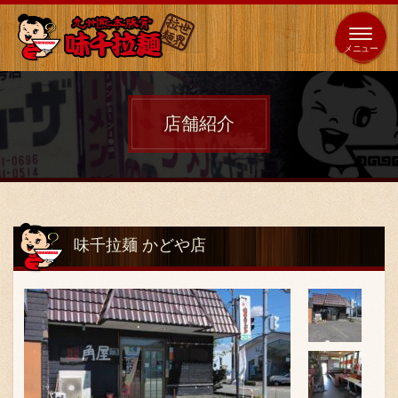
653
64
全国
海外
日本
展開
店
店
店舗紹介
ホーム
秘伝の味
味千拉麺 かどや店
メニュー紹介
店舗案内
味千の取り組み