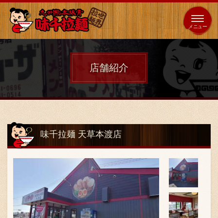
653
64
全国
海外
日本
展開
店
店
店舗紹介
ホーム
秘伝の味
味千拉麺 天草本渡店
メニュー紹介
店舗案内
味千の取り組み