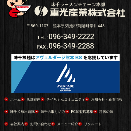
〒869-1107 熊本県菊池郡菊陽町辛川448
096-349-2222
TEL
:
096-349-2288
FAX
:
ホーム
店舗案内
チイちゃんコミュニティ
お知らせ・新着情報
味千拉麺出前隊
味千の取り組み
FC加盟店募集
秘伝の味
会社案内
お問い合わせ
メニュー紹介
リクルート