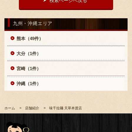
検索ページへ戻る
九州・沖縄エリア
熊本（49件）
〒869-1107 熊本県菊池郡菊陽町辛川448
大分（1件）
096-349-2222
TEL
:
宮崎（1件）
096-349-2288
FAX
:
沖縄（1件）
ホーム
店舗紹介
味千拉麺 天草本渡店