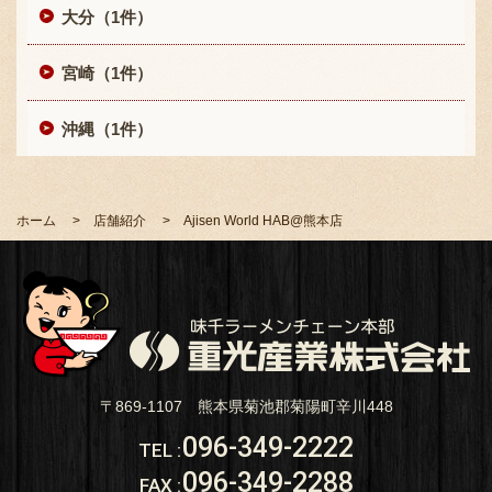
大分（1件）
宮崎（1件）
沖縄（1件）
ホーム
店舗紹介
Ajisen World HAB@熊本店
〒869-1107 熊本県菊池郡菊陽町辛川448
096-349-2222
TEL
:
096-349-2288
FAX
: