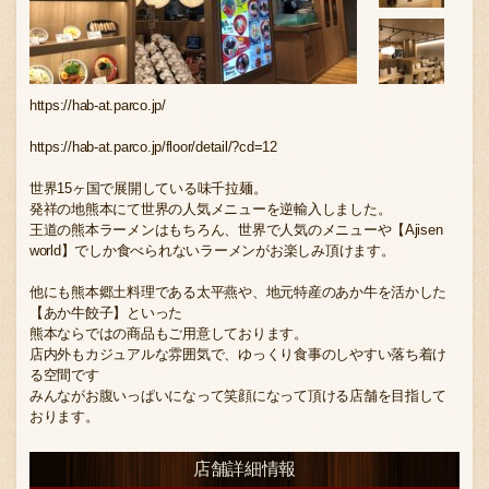
お問い合わせ
https://hab-at.parco.jp/
https://hab-at.parco.jp/floor/detail/?cd=12
ブランド一覧
世界15ヶ国で展開している味千拉麺。
発祥の地熊本にて世界の人気メニューを逆輸入しました。
王道の熊本ラーメンはもちろん、世界で人気のメニューや【Ajisen
FC加盟店募集
world】でしか食べられないラーメンがお楽しみ頂けます。
他にも熊本郷土料理である太平燕や、地元特産のあか牛を活かした
【あか牛餃子】といった
熊本ならではの商品もご用意しております。
会社案内
店内外もカジュアルな雰囲気で、ゆっくり食事のしやすい落ち着け
る空間です
みんながお腹いっぱいになって笑顔になって頂ける店舗を目指して
おります。
お知らせ
店舗詳細情報