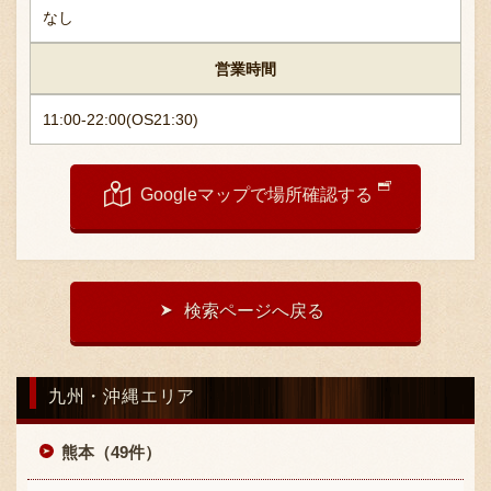
なし
営業時間
11:00-22:00(OS21:30)
〒869-1107 熊本県菊池郡菊陽町辛川448
Googleマップで場所確認する
096-349-2222
TEL
:
096-349-2288
FAX
:
検索ページへ戻る
九州・沖縄エリア
熊本（49件）