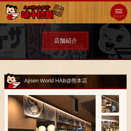
653
64
全国
海外
日本
展開
店
店
店舗紹介
ホーム
秘伝の味
Ajisen World HAB@熊本店
メニュー紹介
店舗案内
味千の取り組み