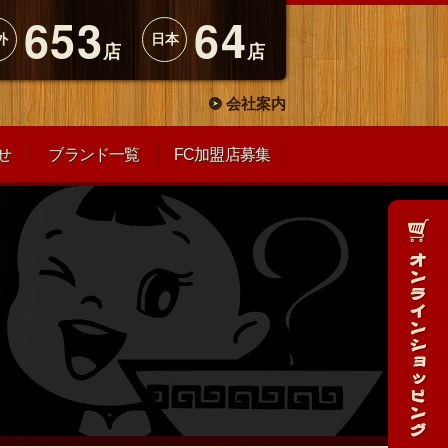
653
64
外
日本
店
店
会社案内
せ
ブランド一覧
FC加盟店募集