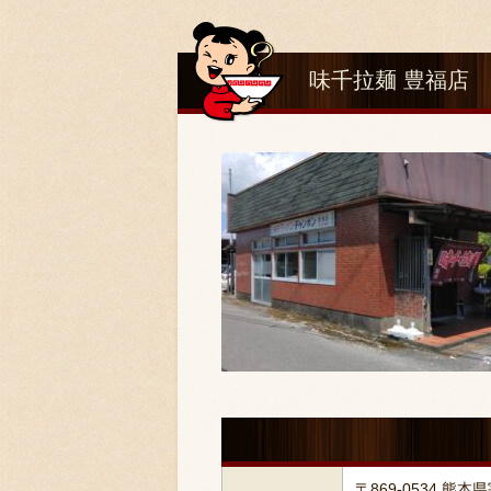
味千拉麺 豊福店
〒869-0534 熊