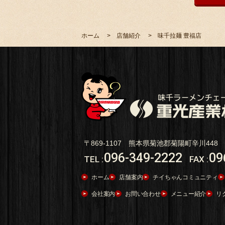
ホーム
店舗紹介
味千拉麺 豊福店
〒869-1107 熊本県菊池郡菊陽町辛川448
096-349-2222
09
TEL
:
FAX
:
ホーム
店舗案内
チイちゃんコミュニティ
会社案内
お問い合わせ
メニュー紹介
リ