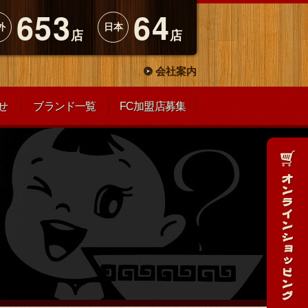
653
64
外
日本
店
店
会社案内
せ
ブランド一覧
FC加盟店募集