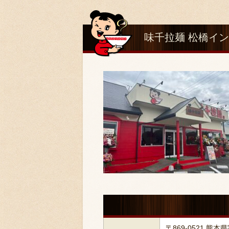
味千拉麺 松橋イ
〒869-0521 熊