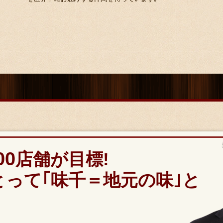
00
店舗が目標!
とって
｢味千＝地元の味｣
と