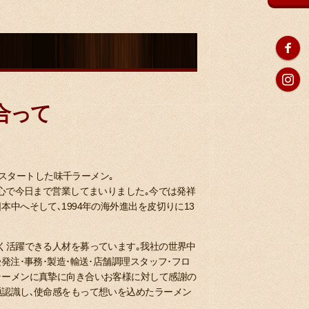
合って
スタートした味千ラーメン｡
一心で今日まで営業してまいりました｡今では発祥
中へそして､1994年の海外進出を皮切りに13
く活躍できる人材を募っています｡我社の世界中
発注･事務･製造･輸送･店舗調理スタッフ･フロ
ラーメンに真摯に向き合いお客様に対して感謝の
通認識し､使命感をもって想いを込めたラーメン