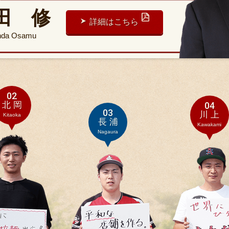
田 修
詳細はこちら
nda Osamu
02
北 岡
04
03
川 上
Kitaoka
長 浦
Kawakami
Nagaura