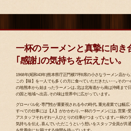
一杯のラーメンと
真摯に向き
｢感謝｣
の気持ちを伝えたい｡
1968年
(昭和43年)
熊本県庁正門横7坪8席の小さなラーメン店から
この
【味】
を一人でも多くの方に食べていただきたい･･･｡その
の地熊本から始まったラーメンは､北は北海道から南は沖縄まで日本
の国と地域へ出店､その味は世界中に広がっています｡
グローバル化･専門性が重要視される今の時代､重光産業では幅広
すべての仕事には
【人】
がかかわり､一杯のラーメンには､営業･受
アスタッフそれぞれ一人ひとりの仕事がつまっています｡一杯の
気持ちを伝え､喜んでいただこうという想いをスタッフ全員が共
を世界中にお届けする仲間を待っています｡