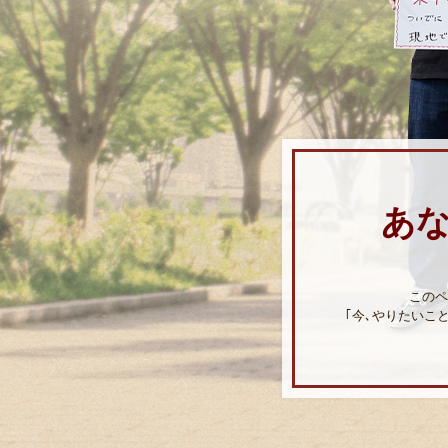
あ
このペ
｢今､やりたいこ