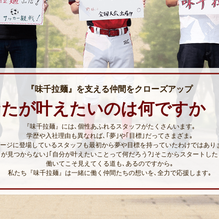
『味千拉麺』
を支える仲間を
クローズアップ
なたが叶えたいのは
何ですか
『味千拉麺』
には､
個性あふれるスタッフが
たくさんいます｡
学歴や入社理由も異なれば､
｢夢｣
や
｢目標｣
だってさまざま｡
ージに登場しているスタッフも
最初から夢や目標を
持っていたわけではあり
とが見つからない｣
｢自分が叶えたいことって何だろう?｣
そこからスタートした
働いてこそ見えてくる道も､
あるのですから｡
私たち
『味千拉麺』
は一緒に働く仲間たちの想いを､全力で応援します｡