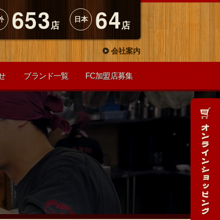
653
64
外
日本
店
店
会社案内
せ
ブランド一覧
FC加盟店募集