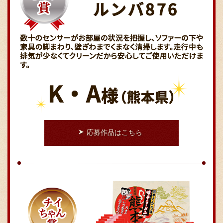
〒869-1107 熊本県菊池郡菊陽町辛川448
096-349-2222
TEL
:
096-349-2288
FAX
:
応募作品はこちら