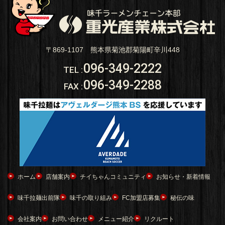
〒869-1107 熊本県菊池郡菊陽町辛川448
096-349-2222
TEL
:
096-349-2288
FAX
:
ホーム
店舗案内
チイちゃんコミュニティ
お知らせ・新着情報
味千拉麺出前隊
味千の取り組み
FC加盟店募集
秘伝の味
会社案内
お問い合わせ
メニュー紹介
リクルート