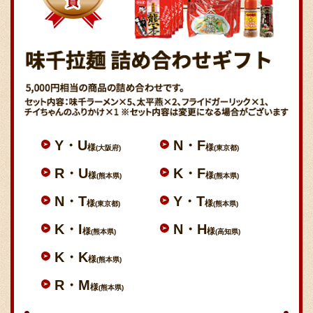
Y・U
N・F
様
様
(大阪府)
(東京都)
R・U
K・F
様
様
(熊本県)
(熊本県)
N・T
Y・T
様
様
(東京都)
(熊本県)
K・I
N・H
様
様
(熊本県)
(高知県)
K・K
様
(熊本県)
R・M
様
(熊本県)