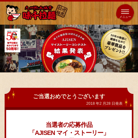
653
64
全国
海外
日本
展開
店
店
ホーム
秘伝の味
メニュー紹介
ご当選おめでとうございます
2018 年2 月28 日発表
店舗案内
当選者の応募作品
「AJISEN マイ・ストーリー」
味千の取り組み