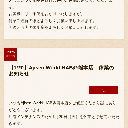
アミュプラザ熊本
休館日に伴い、休業
とさせていただきま
す。
お客様にはご不便をおかけいたしますが、
何卒ご理解のほどよろしくお願い申し上げます。
今後とも火の国厨房をよろしくお願いいたします。
〒869-1107 熊本県菊池郡菊陽町辛川448
2026
01.13
096-349-2222
TEL
:
【1/20】Ajisen World HAB@熊本店 休業の
096-349-2288
FAX
:
お知らせ
伝
いつもAjisen World HAB@熊本店をご愛顧くださり誠にあり
がとうございます。
店舗メンテナンスのため1月20日（火）を休業とさせていただ
きます。