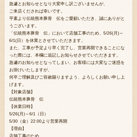
急遽とお知らせとなり大変申し訳ございませんが、
ご来店くだされば幸いです。
平素より伝統熊本豚骨 伝をご愛顧いただき、誠にありがと
うございます。
「伝統熊本豚骨 伝」において店舗工事のため、5/26(月)～
6/1(日）を休業とさせていただきます。
また、工事が予定より早く完了し、営業再開できることにな
った際には、本欄に追記しお知らせさせていただきます。
急遽のお知らせとなってしまい、お客様には大変なご迷惑を
お掛けいたしますが、
何卒ご理解及びご容赦賜りますよう、よろしくお願い申し上
げます。
【対象店舗】
伝統熊本豚骨 伝
【休業日時】
5/26(月)～6/1（日）
5/30（金）22:00より営業再開
【理由】
店舗工事のため