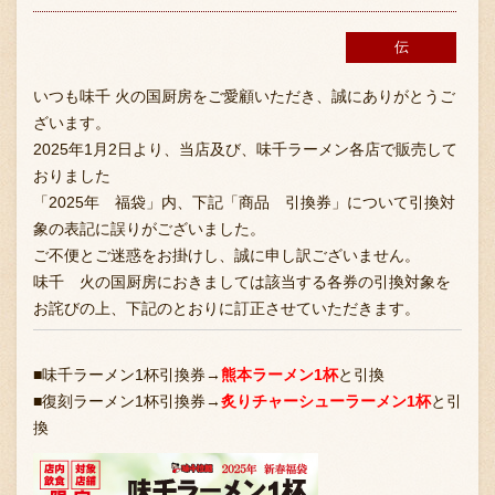
伝
いつも味千 火の国厨房をご愛顧いただき、誠にありがとうご
ざいます。
2025年1月2日より、当店及び、味千ラーメン各店で販売して
おりました
「2025年 福袋」内、下記「商品 引換券」について引換対
象の表記に誤りがございました。
ご不便とご迷惑をお掛けし、誠に申し訳ございません。
味千 火の国厨房におきましては該当する各券の引換対象を
お詫びの上、下記のとおりに訂正させていただきます。
■味千ラーメン1杯引換券→
熊本ラーメン1杯
と引換
■復刻ラーメン1杯引換券→
炙りチャーシューラーメン1杯
と引
換