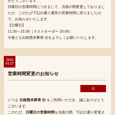
がとうございます。
日曜日の営業時間につきまして、当面の間変更しておりまし
たが、このたび下記の通り通常の営業時間に戻りましたの
で、お知らせいたします。
お問い合わせ
【日曜日】
11:30～25:30（ラストオーダー 25:00）
今後とも伝統熊本豚骨 伝をよろしくお願いいたします。
ブランド一覧
FC加盟店募集
2026
02.27
営業時間変更のお知らせ
会社案内
伝
お知らせ
いつも
伝統熊本豚骨 伝
をご利用いただき、誠にありがとう
ございます。
このたび、
日曜日の営業時間
を当面の間、下記の通り変更さ