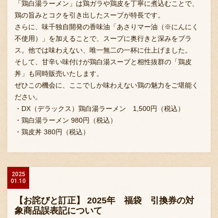
「鶏白湯ラーメン」は鶏ガラや鶏皮を丁寧に煮込むことで、
鶏の旨みとコクを引き出したスープが特長です。
さらに、味千独自開発の香味油「あさりマー油（※にんにく
不使用）」を加えることで、スープに奥行きと深みをプラ
ス。他では味わえない、唯一無二の一杯に仕上げました。
そして、甘辛い味付けが鶏白湯スープと相性抜群の「鶏皮
丼」も同時販売いたします。
ぜひこの機会に、ここでしか味わえない鶏の魅力をご堪能く
ださい。
・DX（デラックス）鶏白湯ラーメン 1,500円（税込）
・鶏白湯ラーメン 980円（税込）
・鶏皮丼 380円（税込）
2025
01.10
【お詫びと訂正】 2025年 福袋 引換券の対
象商品誤表記について