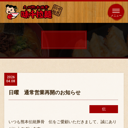
653
64
全国
海外
日本
展開
店
店
ホーム
秘伝の味
2026
04.08
メニュー紹介
日曜 通常営業再開のお知らせ
店舗案内
伝
いつも熊本伝統豚骨 伝をご愛顧いただきまして、誠にあり
味千の取り組み