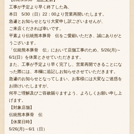
工事が予定より早く終了した為、
本日 5/30（日）22：00より営業再開いたします。
急遽とお知らせとなり大変申し訳ございませんが、
お問い合わせ
ご来店くだされば幸いです。
平素より伝統熊本豚骨 伝をご愛顧いただき、誠にありがと
うございます。
ブランド一覧
「伝統熊本豚骨 伝」において店舗工事のため、5/26(月)～
6/1(日）を休業とさせていただきます。
また、工事が予定より早く完了し、営業再開できることにな
FC加盟店募集
った際には、本欄に追記しお知らせさせていただきます。
急遽のお知らせとなってしまい、お客様には大変なご迷惑を
お掛けいたしますが、
会社案内
何卒ご理解及びご容赦賜りますよう、よろしくお願い申し上
げます。
【対象店舗】
伝統熊本豚骨 伝
お知らせ
【休業日時】
5/26(月)～6/1（日）