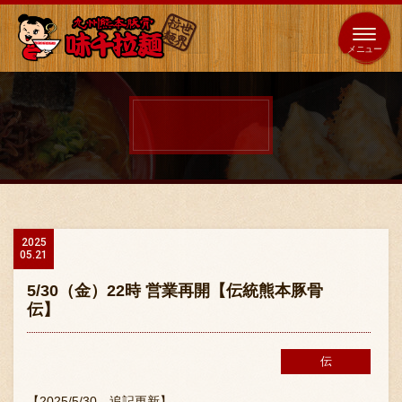
653
64
全国
海外
日本
展開
店
店
ホーム
秘伝の味
2025
05.21
メニュー紹介
5/30（金）22時 営業再開【伝統熊本豚骨
伝】
店舗案内
伝
味千の取り組み
【2025/5/30 追記更新】