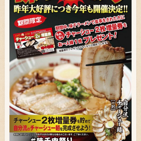
〒869-1107 熊本県菊池郡菊陽町辛川448
096-349-2222
TEL
:
096-349-2288
FAX
: