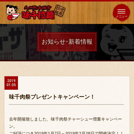
653
64
全国
海外
日本
展開
店
店
お知らせ･新着情報
ホーム
秘伝の味
2019
01.05
メニュー紹介
味千肉祭プレゼントキャンペーン！
店舗案内
去年開催致しました、味千肉祭チャーシュー増量キャンペー
ン。
ご好評につき2019年1月7日～2019年2月28日で開催決定！！
味千の取り組み