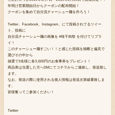
年明け営業開始日からクーポンの配布開始！
クーポンを集めて自分流チャーシュー麺を作ろう！
お問い合わせ
Twitter、Facebook、Instagram、にて投稿されてるツイー
ト、投稿に
自分流チャーシュー麺の画像を #味千肉祭 を付けてリプラ
ブランド一覧
イ！
このチャーシュー麺すごい！！と感じた投稿を独断と偏見で
選びその中から
FC加盟店募集
抽選で3名様に各3,000円のお食事券をプレゼント！
商品券は当選した方へDMにてコチラからご連絡し、発送致し
ます。
会社案内
なお、発送の際に使用される個人情報は発送次第破棄致しま
す。
皆様奮ってご参加ください！
お知らせ
Twitter