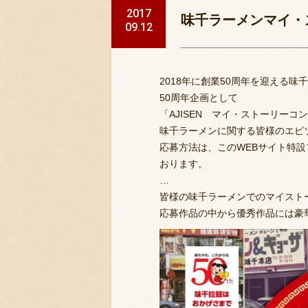
2017
味千ラーメンマイ・
09.12
2018年に創業50周年を迎える味
50周年企画として
「AJISEN マイ・ストーリー
味千ラーメンに関する皆様のエピ
応募方法は、このWEBサイト特
おります。
…
皆様の味千ラーメンでのマイスト
応募作品の中から優秀作品には豪