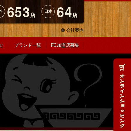
653
64
外
日本
店
店
会社案内
せ
ブランド一覧
FC加盟店募集