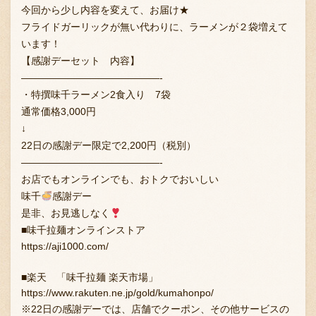
今回から少し内容を変えて、お届け★
フライドガーリックが無い代わりに、ラーメンが２袋増えて
います！
【感謝デーセット 内容】
——————————————-
・特撰味千ラーメン2食入り 7袋
通常価格3,000円
↓
22日の感謝デー限定で2,200円（税別）
——————————————-
お店でもオンラインでも、おトクでおいしい
味千
感謝デー
是非、お見逃しなく
■味千拉麺オンラインストア
https://aji1000.com/
■楽天 「味千拉麺 楽天市場」
https://www.rakuten.ne.jp/gold/kumahonpo/
※22日の感謝デーでは、店舗でクーポン、その他サービスの