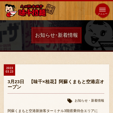
653
64
全国
海外
日本
展開
店
店
お知らせ･新着情報
ホーム
秘伝の味
2023
03.23
メニュー紹介
3月23日 【味千×桂花】阿蘇くまもと空港店オ
ープン
店舗案内
お知らせ・新着情報
阿蘇くまもと空港新旅客ターミナル3階搭乗待合エリアに
味千の取り組み