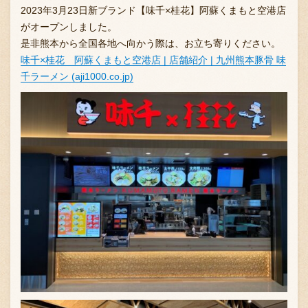
2023年3月23日新ブランド【味千×桂花】阿蘇くまもと空港店
がオープンしました。
是非熊本から全国各地へ向かう際は、お立ち寄りください。
お問い合わせ
味千×桂花 阿蘇くまもと空港店 | 店舗紹介 | 九州熊本豚骨 味
千ラーメン (aji1000.co.jp)
ブランド一覧
FC加盟店募集
会社案内
お知らせ