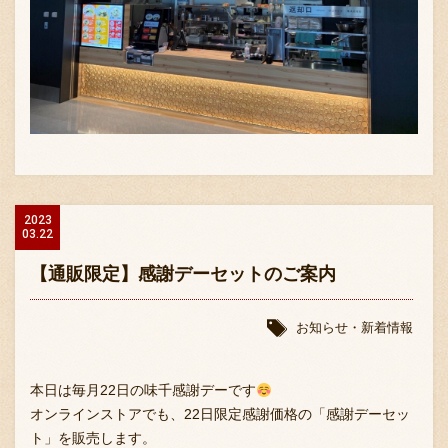
〒869-1107 熊本県菊池郡菊陽町辛川448
096-349-2222
TEL
:
2023
03.22
096-349-2288
FAX
:
【通販限定】感謝デーセットのご案内
お知らせ・新着情報
本日は毎月22日の味千感謝デーです
オンラインストアでも、22日限定感謝価格の「感謝デーセッ
ト」を販売します。