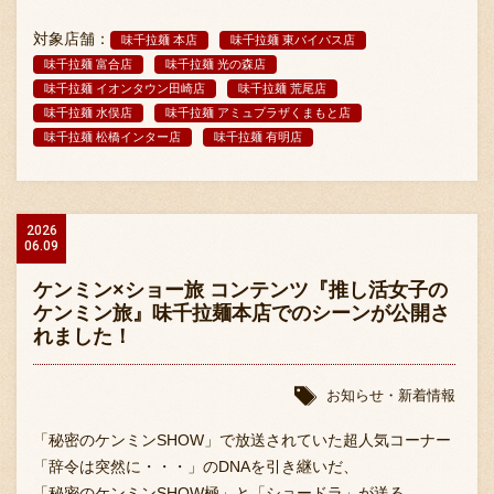
対象店舗：
味千拉麺 本店
味千拉麺 東バイパス店
味千拉麺 富合店
味千拉麺 光の森店
味千拉麺 イオンタウン田崎店
味千拉麺 荒尾店
味千拉麺 水俣店
味千拉麺 アミュプラザくまもと店
味千拉麺 松橋インター店
味千拉麺 有明店
2026
06.09
ケンミン×ショー旅 コンテンツ『推し活女子の
ケンミン旅』味千拉麺本店でのシーンが公開さ
れました！
お知らせ・新着情報
「秘密のケンミンSHOW」で放送されていた超人気コーナー
「辞令は突然に・・・」のDNAを引き継いだ、
「秘密のケンミンSHOW極」と「ショードラ」が送る