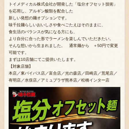
トイメディカル株式会社が開発した「塩分オフセット技術」
を応用し、アルギン酸類を配合した
新しい発想の麺オプションです。
味千拉麺らしいおいしさや食べごたえはそのままに、
食生活のバランスが気になる方にも、
より自分に合った形でラーメンを楽しんでいただきたい。
そんな想いから生まれました。 通常麺から ＋50円で変更
可能です。
まずは10店舗にてご提供いたします。
【対象店舗】
本店／東バイパス店／富合店／光の森店／田崎店／荒尾店／
有明店／水俣店／アミュプラザ熊本店／松橋インター店