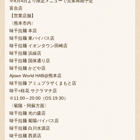
※8月4日より限定メニューで営業再開予定
富合店
【営業店舗】
〈熊本市内〉
味千拉麺 本店
味千拉麺 東バイパス店
味千拉麺 イオンタウン田崎店
味千拉麺 浜線店
〒869-1107 熊本県菊池郡菊陽町辛川448
味千拉麺 国体通り店
096-349-2222
TEL
:
味千拉麺 かどや店
096-349-2288
Ajisen World HAB@熊本店
FAX
:
味千拉麺 アミュプラザくまもと店
味千×桂花 サクラマチ店
※11:00～20:00（OS 19:30）
〈菊陽・阿蘇方面〉
味千拉麺 光の森店
味千拉麺 菊陽バイパス店
味千拉麺 白川水源店
味千拉麺 西原店