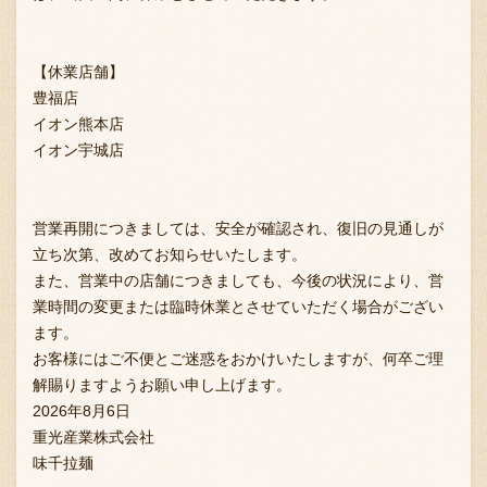
【休業店舗】
お問い合わせ
豊福店
イオン熊本店
イオン宇城店
ブランド一覧
営業再開につきましては、安全が確認され、復旧の見通しが
FC加盟店募集
立ち次第、改めてお知らせいたします。
また、営業中の店舗につきましても、今後の状況により、営
業時間の変更または臨時休業とさせていただく場合がござい
ます。
会社案内
お客様にはご不便とご迷惑をおかけいたしますが、何卒ご理
解賜りますようお願い申し上げます。
2026年8月6日
お知らせ
重光産業株式会社
味千拉麺