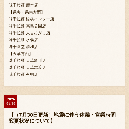
味千拉麺 鹿本店
【県央・県南方面】
味千拉麺 松橋インター店
味千拉麺 高島公園店
味千拉麺 人吉ひがし店
味千拉麺 水俣店
味千食堂 清和店
【天草方面】
味千拉麺 天草亀川店
味千拉麺 天草本渡店
味千拉麺 有明店
2026
07.30
【（7月30日更新）地震に伴う休業・営業時間
変更状況について】