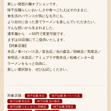
新しい発想の麺オプションです。
味千拉麺らしいおいしさや食べごたえはそのままに、
食生活のバランスが気になる方にも、
より自分に合った形でラーメンを楽しんでいただきたい。
そんな想いから生まれました。
通常麺から ＋50円で変更可能です。
まずは10店舗にてご提供いたします。
【対象店舗】
本店／東バイパス店／富合店／光の森店／田崎店／荒尾店／
有明店／水俣店／アミュプラザ熊本店／松橋インター店
ラーメンをもっと自由に。
新しい選択肢を、ぜひお試しください。
対象店舗：
味千拉麺 本店
味千拉麺 東バイパス店
味千拉麺 富合店
味千拉麺 光の森店
味千拉麺 イオンタウン田崎店
味千拉麺 荒尾店