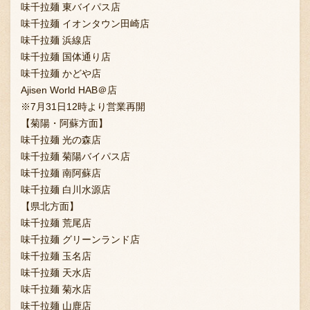
味千拉麺 東バイパス店
味千拉麺 イオンタウン田崎店
味千拉麺 浜線店
味千拉麺 国体通り店
味千拉麺 かどや店
Ajisen World HAB＠店
※7月31日12時より営業再開
【菊陽・阿蘇方面】
味千拉麺 光の森店
味千拉麺 菊陽バイパス店
味千拉麺 南阿蘇店
味千拉麺 白川水源店
【県北方面】
味千拉麺 荒尾店
味千拉麺 グリーンランド店
味千拉麺 玉名店
味千拉麺 天水店
味千拉麺 菊水店
味千拉麺 山鹿店