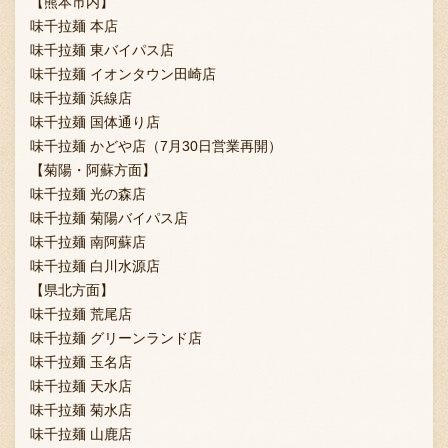
【熊本市内】
味千拉麺 本店
味千拉麺 東バイパス店
味千拉麺 イオンタウン田崎店
味千拉麺 浜線店
味千拉麺 国体通り店
味千拉麺 かどや店（7月30日営業再開）
【菊陽・阿蘇方面】
味千拉麺 光の森店
味千拉麺 菊陽バイパス店
味千拉麺 南阿蘇店
味千拉麺 白川水源店
【県北方面】
味千拉麺 荒尾店
味千拉麺 グリーンランド店
味千拉麺 玉名店
味千拉麺 天水店
味千拉麺 菊水店
味千拉麺 山鹿店