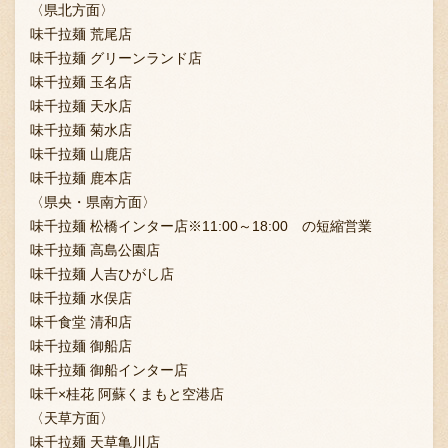
〈県北方面〉
味千拉麺 荒尾店
味千拉麺 グリーンランド店
味千拉麺 玉名店
味千拉麺 天水店
味千拉麺 菊水店
味千拉麺 山鹿店
味千拉麺 鹿本店
〈県央・県南方面〉
味千拉麺 松橋インター店※11:00～18:00 の短縮営業
味千拉麺 高島公園店
味千拉麺 人吉ひがし店
味千拉麺 水俣店
味千食堂 清和店
味千拉麺 御船店
味千拉麺 御船インター店
味千×桂花 阿蘇くまもと空港店
〈天草方面〉
味千拉麺 天草亀川店