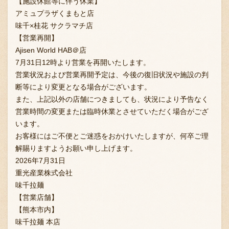
【施設休館等に伴う休業】
アミュプラザくまもと店
味千×桂花 サクラマチ店
【営業再開】
Ajisen World HAB＠店
7月31日12時より営業を再開いたします。
営業状況および営業再開予定は、今後の復旧状況や施設の判
断等により変更となる場合がございます。
また、上記以外の店舗につきましても、状況により予告なく
営業時間の変更または臨時休業とさせていただく場合がござ
います。
お客様にはご不便とご迷惑をおかけいたしますが、何卒ご理
解賜りますようお願い申し上げます。
2026年7月31日
重光産業株式会社
味千拉麺
【営業店舗】
【熊本市内】
味千拉麺 本店