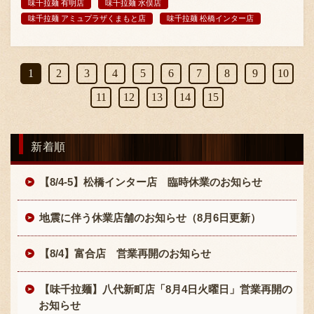
味千拉麺 有明店
味千拉麺 水俣店
味千拉麺 アミュプラザくまもと店
味千拉麺 松橋インター店
1
2
3
4
5
6
7
8
9
10
11
12
13
14
15
新着順
【8/4-5】松橋インター店 臨時休業のお知らせ
地震に伴う休業店舗のお知らせ（8月6日更新）
【8/4】富合店 営業再開のお知らせ
【味千拉麺】八代新町店「8月4日火曜日」営業再開の
お知らせ