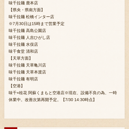
味千拉麺 鹿本店
【県央・県南方面】
味千拉麺 松橋インター店
※7月30日は15時まで営業予定
味千拉麺 高島公園店
味千拉麺 人吉ひがし店
味千拉麺 水俣店
味千食堂 清和店
【天草方面】
味千拉麺 天草亀川店
味千拉麺 天草本渡店
味千拉麺 有明店
【空港】
味千×桂花 阿蘇くまもと空港店※現在、設備不良の為、一時
休業中。改善次第再開予定。【7/30 14:30時点】