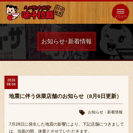
653
64
全国
海外
日本
展開
店
店
お知らせ･新着情報
ホーム
秘伝の味
2026
08.04
メニュー紹介
地震に伴う休業店舗のお知らせ（8月6日更新）
店舗案内
お知らせ・新着情報
7月28日に発生した地震の影響により、下記店舗につきまして
は、当面の間、休業とさせていただきます。
味千の取り組み