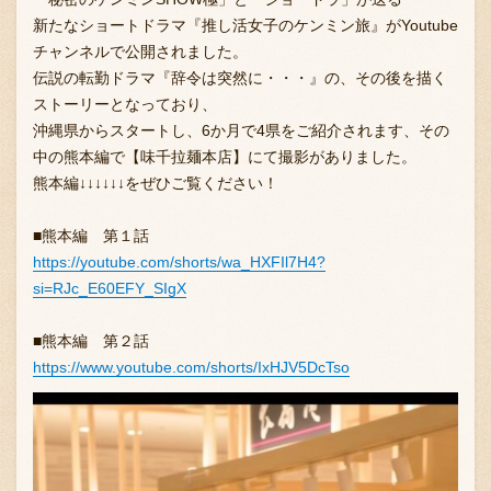
新たなショートドラマ『推し活女子のケンミン旅』がYoutube
チャンネルで公開されました。
伝説の転勤ドラマ『辞令は突然に・・・』の、その後を描く
ストーリーとなっており、
沖縄県からスタートし、6か月で4県をご紹介されます、その
中の熊本編で【味千拉麺本店】にて撮影がありました。
熊本編↓↓↓↓↓↓をぜひご覧ください！
■熊本編 第１話
https://youtube.com/shorts/wa_HXFIl7H4?
si=RJc_E60EFY_SIgX
■熊本編 第２話
https://www.youtube.com/shorts/IxHJV5DcTso